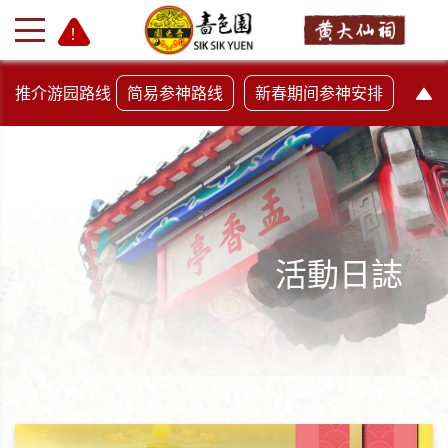
推介游园路线
简易参神路线
新春期间参神安排
活動日誌
+
-