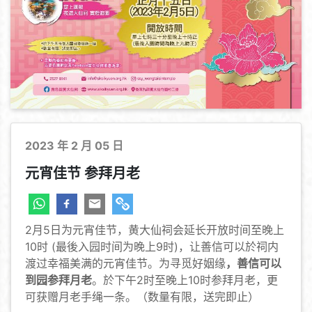
机构及黄大仙祠
2023 年 2 月 05 日
元宵佳节 参拜月老
2月5日为元宵佳节，黄大仙祠会延长开放时间至晚上
10时 (最後入园时间为晚上9时)，让善信可以於祠内
渡过幸福美满的元宵佳节。为寻觅好姻缘
，善信可以
到园参拜月老
。於下午2时至晚上10时参拜月老，更
可获赠月老手绳一条。（数量有限，送完即止）