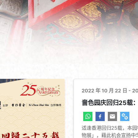
2022 年 10 月 22 日 - 2
啬色园庆回归25载
适逢香港回归25载，本园
物展」，藉此机会宣扬中