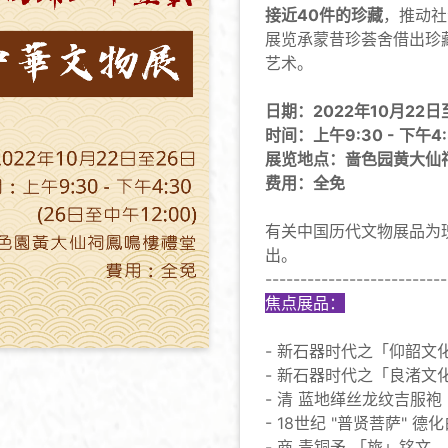
接近40件的珍藏
，推动社
展览承蒙昔珍荟舍借出珍
艺术。
日期：2022年10月22日
时间：上午9:30 - 下午4:
展览地点：啬色园黄大仙
费用：全免
有关中国历代文物展品为
出。
--------------------------
焦点展品：
- 新石器时代之「仰韶文
- 新石器时代之「良渚文
- 清 蓝地缂丝龙纹吉服袍
- 18世纪 "普贤菩萨" 德
- 商 青铜矛 「旅」铭文