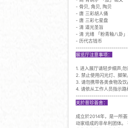
- 骨贝, 角贝, 陶贝
- 唐 三彩胡人俑
- 唐 三彩七星盘
- 清 道光圣旨
- 清 光绪 「粉青釉八卦
- 历代古钱币
--------------------------
展览厅注意事项：
1. 进入展厅请轻步细声,
2. 禁止使用闪光灯、脚架
3. 请勿携带各类食物及
4. 请依从工作人员指示
--------------------------
关於昔珍荟舍：
成立於2014年，是一所
动家组成的非牟利团体。