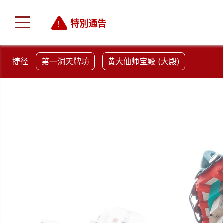
特別通告
捷径
第一洞天牌坊
黄大仙师宝殿 (大殿)