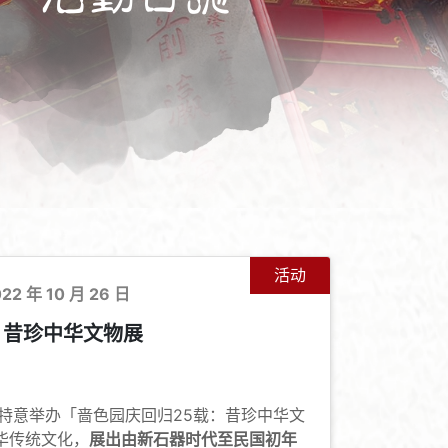
活动
022 年 10 月 26 日
：昔珍中华文物展
+
-
特意举办「啬色园庆回归25载：昔珍中华文
华传统文化，
展出由新石器时代至民国初年