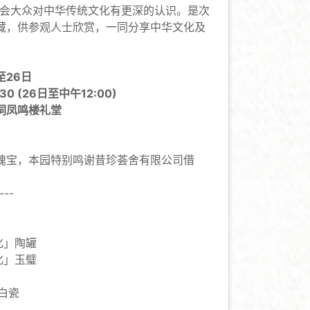
会大众对中华传统文化有更深的认识。是次
藏，供参观人士欣赏，一同分享中华文化及
至26日
30 (26日至中午12:00)
祠凤鸣楼礼堂
瑰宝，本园特别鸣谢昔珍荟舍有限公司借
---
化」陶罐
化」玉璧
化白瓷