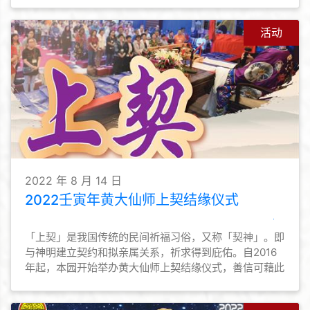
行宗教仪式，礼拜孔圣先师，希望莘莘学子得神明庇佑，
并为他们启蒙启智的同时，亦能让他们明白读书做人的道
理，为开学前做好心态上的准备。
活动
2022 年 8 月 14 日
2022壬寅年黄大仙师上契结缘仪式
「上契」是我国传统的民间祈福习俗，又称「契神」。即
与神明建立契约和拟亲属关系，祈求得到庇佑。自2016
年起，本园开始举办黄大仙师上契结缘仪式，善信可藉此
与黄大仙师上契，与仙师建立亲近关系，为善信与黄大仙
师结善缘的途径之一。本园亦会为契子女恒常举办活动，