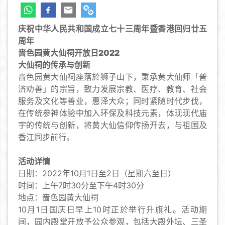
庆祝中华人民共和国成立七十三周年暨香港回归廿五
周年
啬色园黄大仙祠开放日2022
大仙祠的传承与创新
啬色园黄大仙祠座落於狮子山下，秉承黄大仙师「普
济劝善」的宗旨，致力发展宗教、医疗、教育、社会
服务及文化等善业，惠泽大众；同时紧随时代步伐，
在传统参神体验中加入环保及科技元素，体现现代庙
宇的传统与创新，将黄大仙信仰传扬开去，与祖国及
香江同步前行。
活动详情
日期：2022年10月1日至2日（星期六至日）
时间：上午7时30分至下午4时30分
地点：啬色园黄大仙祠
10月1日国庆日
早上10时正於举行升旗礼。活动期
间，园内殿堂开放予公众参观，包括大殿外坛、三圣