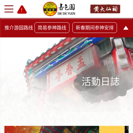
推介游园路线
简易参神路线
新春期间参神安排
活動日誌
+
-