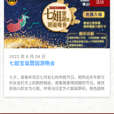
让契子女勿忘仙恩，时常普济劝善，弘扬黄大仙信仰的教
活动
义和文化。
2022 年 8 月 04 日
七姐宝诞暨园游晚会
七夕，是每年农历七月初七的传统节日。相传这天牛郎与
织女会於天上的鹊桥相会，是象徵爱情团圆的节日。後世
民俗以织女为七姐，并将当日定为七姐诞祭祀。啬色园将
於8月4日首办「七姐宝诞暨园游晚会」予公众参与，共
庆佳节。