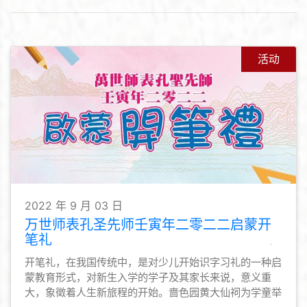
活动
2022 年 9 月 03 日
万世师表孔圣先师壬寅年二零二二启蒙开
笔礼
开笔礼，在我国传统中，是对少儿开始识字习礼的一种启
蒙教育形式，对新生入学的学子及其家长来说，意义重
大，象徵着人生新旅程的开始。啬色园黄大仙祠为学童举