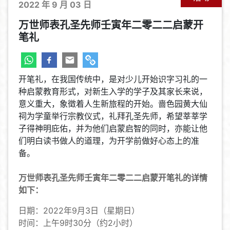
2022 年 9 月 03 日
万世师表孔圣先师壬寅年二零二二启蒙开
笔礼
开笔礼，在我国传统中，是对少儿开始识字习礼的一
种启蒙教育形式，对新生入学的学子及其家长来说，
意义重大，象徵着人生新旅程的开始。啬色园黄大仙
祠为学童举行宗教仪式，礼拜孔圣先师，希望莘莘学
子得神明庇佑，并为他们启蒙启智的同时，亦能让他
们明白读书做人的道理，为开学前做好心态上的准
备。
万世师表孔圣先师
壬寅年二零二二启蒙开笔礼的详情
如下：
日期：2022年9月3日（星期日）
时间：上午9时30分（约2小时）