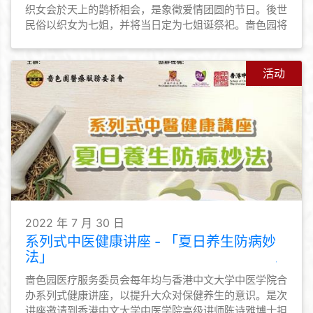
织女会於天上的鹊桥相会，是象徵爱情团圆的节日。後世
民俗以织女为七姐，并将当日定为七姐诞祭祀。啬色园将
於8月4日首办「七姐宝诞暨园游晚会」予公众参与，共
庆佳节。
活动
2022 年 7 月 30 日
系列式中医健康讲座 - 「夏日养生防病妙
法」
啬色园医疗服务委员会每年均与香港中文大学中医学院合
办系列式健康讲座，以提升大众对保健养生的意识。是次
讲座邀请到香港中文大学中医学院高级讲师陈诗雅博士担