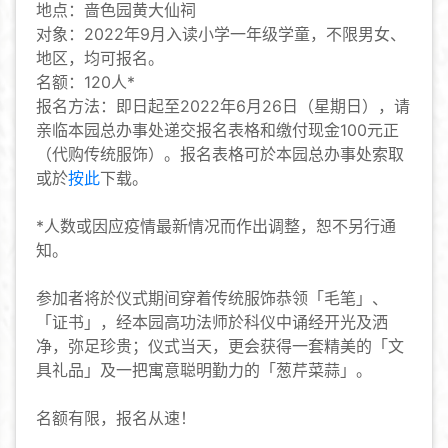
地点：啬色园黄大仙祠
对象：2022年9月入读小学一年级学童，不限男女、
地区，均可报名。
名额：120人*
报名方法：即日起至2022年6月26日（星期日），请
亲临本园总办事处递交报名表格和缴付现金100元正
（代购传统服饰）。报名表格可於本园总办事处索取
或於
按此
下载。
*人数或因应疫情最新情况而作出调整，恕不另行通
知。
参加者将於仪式期间穿着传统服饰恭领「毛笔」、
「证书」，经本园高功法师於科仪中诵经开光及洒
净，弥足珍贵；仪式当天，更会获得一套精美的「文
具礼品」及一把寓意聪明勤力的「葱芹菜蒜」。
名额有限，报名从速！