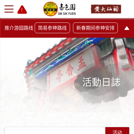
推介游园路线
简易参神路线
新春期间参神安排
活動日誌
+
-
活动