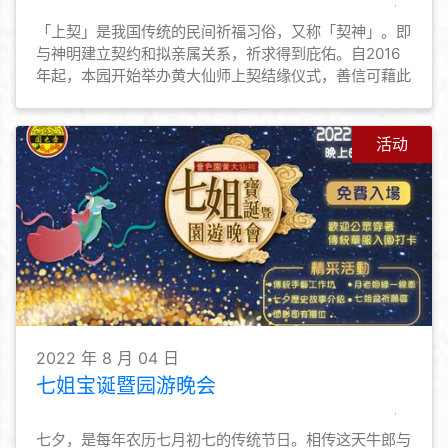
「上契」是我国传统的民间祈福习俗，又称「契神」。即
与神明建立契约和拟亲属关系，祈求得到庇佑。自2016
年起，本园开始举办黄大仙师上契结缘仪式，善信可藉此
与黄大仙师上契，与仙师建立亲近关系，为善信与黄大仙
师结善缘的途径之一。本园亦会为契子女恒常举办活动，
让契子女勿忘仙恩，时常普济劝善，弘扬黄大仙信仰的教
活动
义和文化。
2022 年 8 月 04 日
七姐宝诞暨园游晚会
七夕，是每年农历七月初七的传统节日。相传这天牛郎与