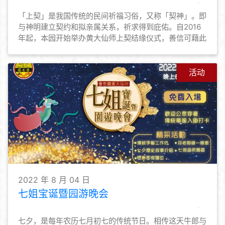
「上契」是我国传统的民间祈福习俗，又称「契神」。即
与神明建立契约和拟亲属关系，祈求得到庇佑。自2016
年起，本园开始举办黄大仙师上契结缘仪式，善信可藉此
与黄大仙师上契，与仙师建立亲近关系，为善信与黄大仙
师结善缘的途径之一。本园亦会为契子女恒常举办活动，
让契子女勿忘仙恩，时常普济劝善，弘扬黄大仙信仰的教
活动
义和文化。
2022 年 8 月 04 日
七姐宝诞暨园游晚会
七夕，是每年农历七月初七的传统节日。相传这天牛郎与