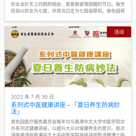
织女会於天上的鹊桥相会，是象徵爱情团圆的节日。後世
民俗以织女为七姐，并将当日定为七姐诞祭祀。啬色园将
於8月4日首办「七姐宝诞暨园游晚会」予公众参与，共
庆佳节。
活动
2022 年 7 月 30 日
系列式中医健康讲座 - 「夏日养生防病妙
法」
啬色园医疗服务委员会每年均与香港中文大学中医学院合
办系列式健康讲座，以提升大众对保健养生的意识。是次
讲座邀请到香港中文大学中医学院高级讲师陈诗雅博士担