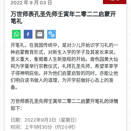
2022 年 9 月 03 日
万世师表孔圣先师壬寅年二零二二启蒙开
笔礼
开笔礼，在我国传统中，是对少儿开始识字习礼的一
种启蒙教育形式，对新生入学的学子及其家长来说，
意义重大，象徵着人生新旅程的开始。啬色园黄大仙
祠为学童举行宗教仪式，礼拜孔圣先师，希望莘莘学
子得神明庇佑，并为他们启蒙启智的同时，亦能让他
们明白读书做人的道理，为开学前做好心态上的准
备。
万世师表孔圣先师
壬寅年二零二二启蒙开笔礼的详情
如下：
日期：2022年9月3日（星期日）
时间：上午9时30分（约2小时）