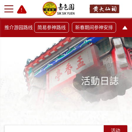
推介游园路线
简易参神路线
新春期间参神安排
活動日誌
+
-
活动