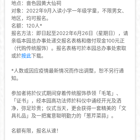
地点：啬色园黄大仙祠
对象：2022年9月入读小学一年级学童，不限男女、
地区，均可报名。
名额：120人*
报名方法：即日起至2022年6月26日（星期日），请
亲临本园总办事处递交报名表格和缴付现金100元正
（代购传统服饰）。报名表格可於本园总办事处索取
或於
按此
下载。
*人数或因应疫情最新情况而作出调整，恕不另行通
知。
参加者将於仪式期间穿着传统服饰恭领「毛笔」、
「证书」，经本园高功法师於科仪中诵经开光及洒
净，弥足珍贵；仪式当天，更会获得一套精美的「文
具礼品」及一把寓意聪明勤力的「葱芹菜蒜」。
名额有限，报名从速！