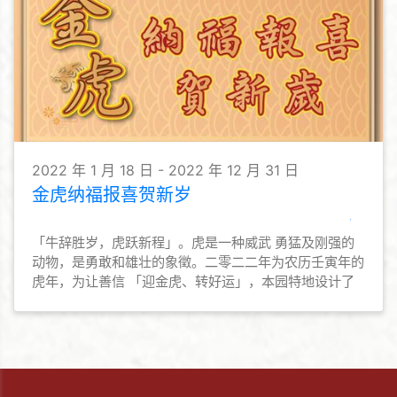
2022 年 1 月 18 日 - 2022 年 12 月 31 日
金虎纳福报喜贺新岁
「牛辞胜岁，虎跃新程」。虎是一种威武 勇猛及刚强的
动物，是勇敢和雄壮的象徵。二零二二年为农历壬寅年的
虎年，为让善信 「迎金虎、转好运」，本园特地设计了
一座 精美的「金虎纳福报喜」摆设，以供众善信 认领，
迎春接福好运来。 「金虎纳福报喜」摆设，经高功法师
诵经、 洒净， 欢迎善信将「金虎」迎回家中， 为新一年
虎年带来健康幸福，如意吉祥。