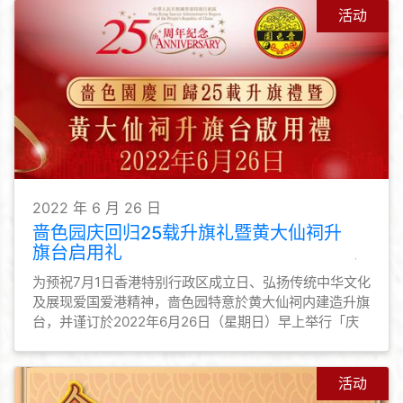
活动
2022 年 6 月 26 日
啬色园庆回归25载升旗礼暨黄大仙祠升
旗台启用礼
为预祝7月1日香港特别行政区成立日、弘扬传统中华文化
及展现爱国爱港精神，啬色园特意於黄大仙祠内建造升旗
台，并谨订於2022年6月26日（星期日）早上举行「庆
回归25载升旗礼暨黄大仙祠升旗台启用礼」。
活动