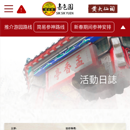
推介游园路线
简易参神路线
新春期间参神安排
活動日誌
+
-