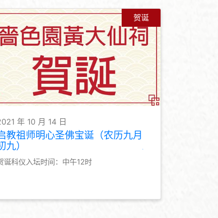
贺诞
2021 年 10 月 14 日
启教祖师明心圣佛宝诞（农历九月
初九）
贺诞科仪入坛时间：中午12时