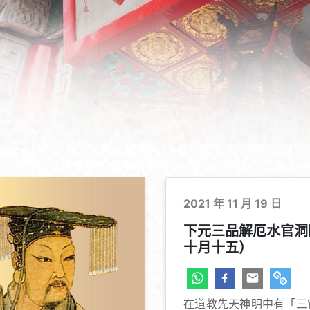
2021 年 11 月 19 日
下元三品解厄水官洞
十月十五）
在道教先天神明中有「三