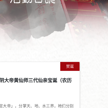
贺诞
阴大帝黄仙师三代仙亲宝诞（农历
+
-
官大帝」，分掌天、地、水三界，衪们分别