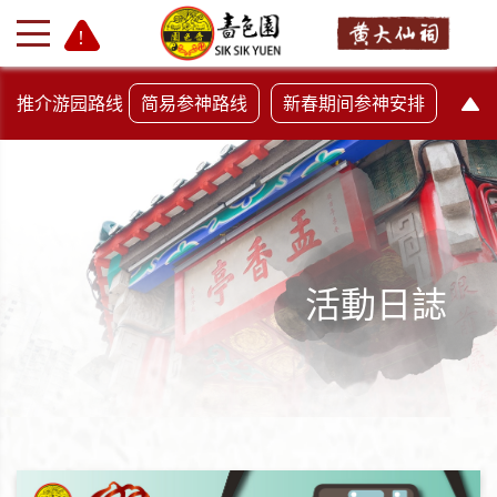
推介游园路线
简易参神路线
新春期间参神安排
活動日誌
+
-