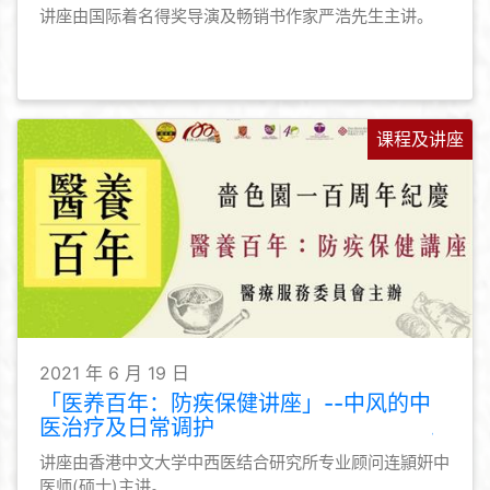
讲座由国际着名得奖导演及畅销书作家严浩先生主讲。
课程及讲座
2021 年 6 月 19 日
「医养百年：防疾保健讲座」--中风的中
医治疗及日常调护
讲座由香港中文大学中西医结合研究所专业顾问连頴姸中
医师(硕士)主讲。