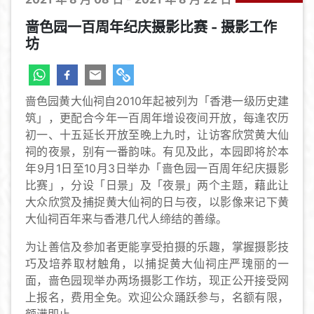
啬色园一百周年纪庆摄影比赛 - 摄影工作
坊
啬色园黄大仙祠自2010年起被列为「香港一级历史建
筑」，更配合今年一百周年增设夜间开放，每逢农历
初一、十五延长开放至晚上九时，让访客欣赏黄大仙
祠的夜景，别有一番韵味。有见及此，本园即将於本
年9月1日至10月3日举办「啬色园一百周年纪庆摄影
比赛」，分设「日景」及「夜景」两个主题，藉此让
大众欣赏及捕捉黄大仙祠的日与夜，以影像来记下黄
大仙祠百年来与香港几代人缔结的善缘。
为让善信及参加者更能享受拍摄的乐趣，掌握摄影技
巧及培养取材触角，以捕捉黄大仙祠庄严瑰丽的一
面，啬色园现举办两场摄影工作坊，现正公开接受网
上报名，费用全免。欢迎公众踊跃参与，名额有限，