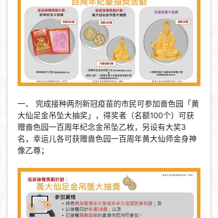
一、 完成接种两剂新冠疫苗的市民可参加啬色园「黄
大仙足金吊坠大抽奖」，得奖者（名额100个）可获
赠啬色园一百周年纪念金吊坠乙枚，另设有大奖3
名，幸运儿各可获赠啬色园一百周年黄大仙师金身神
像乙尊；