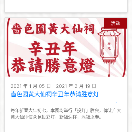
活动
2021 年 1 月 05 日 - 2021 年 2 月 19 日
啬色园黄大仙祠辛丑年恭请胜意灯
每年新春大年初七，本园均举行「投灯」胜会，俾让广大
黄大仙师信众竞投彩灯，新福迎祥，添福添寿。