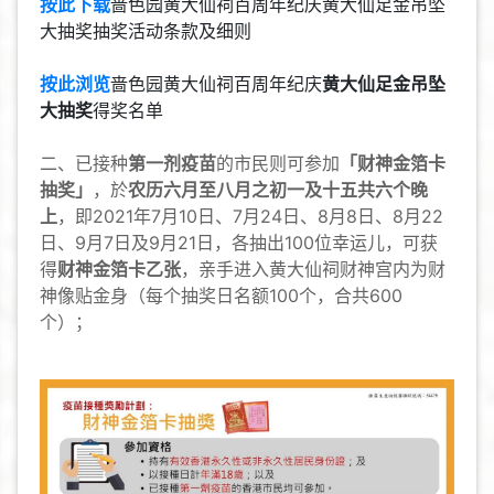
按此下载
啬色园黄大仙祠百周年纪庆黄大仙足金吊坠
大抽奖抽奖活动条款及细则
按此浏览
啬色园黄大仙祠百周年纪庆
黄大仙足金吊坠
大抽奖
得奖名单
二、已接种
第一剂疫苗
的市民则可参加
「财神金箔卡
抽奖」
，於
农历六月至八月之初一及十五共六个晚
上
，即2021年7月10日、7月24日、8月8日、8月22
日、9月7日及9月21日，各抽出100位幸运儿，可获
得
财神金箔卡乙张
，亲手进入黄大仙祠财神宫内为财
神像贴金身（每个抽奖日名额100个，合共600
个）；