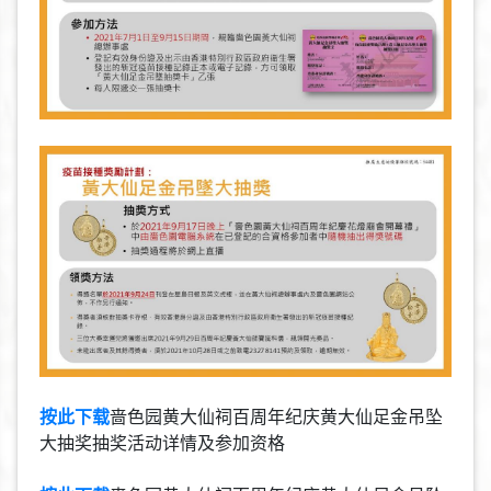
按此下载
啬色园黄大仙祠百周年纪庆黄大仙足金吊坠
大抽奖抽奖活动详情及参加资格