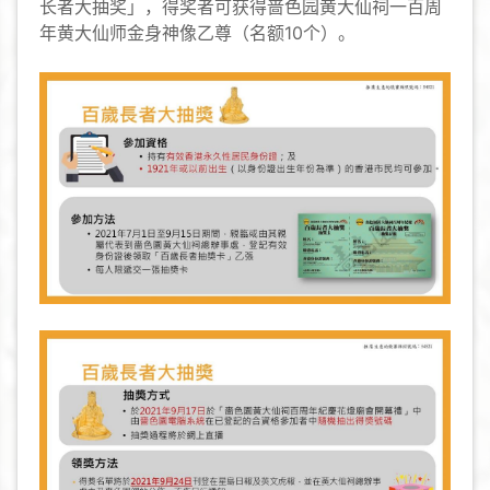
长者大抽奖」，得奖者可获得啬色园黄大仙祠一百周
年黄大仙师金身神像乙尊（名额10个）。