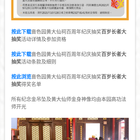
按此下载
啬色园黄大仙祠百周年纪庆抽奖
百岁长者大
抽奖
活动详情及参加资格
按此下载
啬色园黄大仙祠百周年纪庆抽奖
百岁长者大
抽奖
活动条款及细则
按此浏览
啬色园黄大仙祠百周年纪庆抽奖
百岁长者大
抽奖
得奖名单
所有纪念金吊坠及黄大仙师金身神像均由本园高功法
师开光