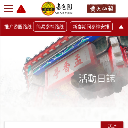
推介游园路线
简易参神路线
新春期间参神安排
活動日誌
+
-
活动