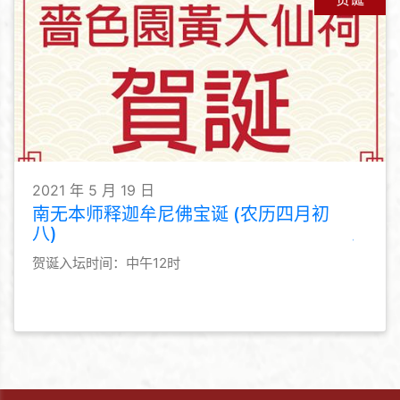
2021 年 5 月 19 日
南无本师释迦牟尼佛宝诞 (农历四月初
八)
贺诞入坛时间：中午12时