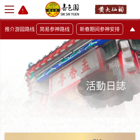
推介游园路线
简易参神路线
新春期间参神安排
活動日誌
+
-