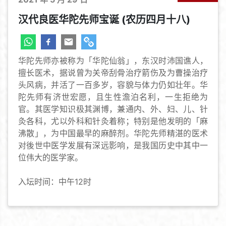
汉代良医华陀先师宝诞 (农历四月十八)
华陀先师亦被称为「华陀仙翁」，东汉时沛国谯人，
擅长医术，据说曾为关帝刮骨治疗箭伤及为曹操治疗
头风病，并活了一百多岁，容貌与体力仍如壮年。华
陀先师有济世宏愿，且生性澹泊名利，一生拒绝为
官。其医学知识极其渊博，兼通内、外、妇、儿、针
灸各科，尤以外科和针灸着称；特别是他发明的「麻
沸散」，为中国最早的麻醉剂。华陀先师精湛的医术
对後世中医学发展有深远影响，是我国历史中其中一
位伟大的医学家。
入坛时间：中午12时