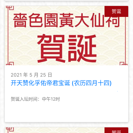
贺诞
2021 年 5 月 25 日
开天赞化孚佑帝君宝诞 (农历四月十四)
贺诞入坛时间：中午12时
贺诞