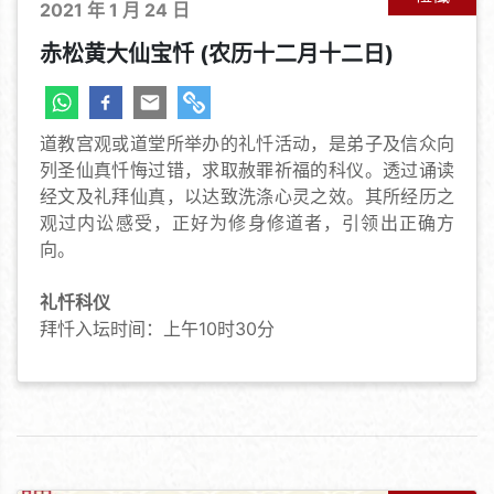
2021 年 1 月 24 日
赤松黄大仙宝忏 (农历十二月十二日)
道教宫观或道堂所举办的礼忏活动，是弟子及信众向
列圣仙真忏悔过错，求取赦罪祈福的科仪。透过诵读
经文及礼拜仙真，以达致洗涤心灵之效。其所经历之
观过内讼感受，正好为修身修道者，引领出正确方
向。
礼忏科仪
拜忏入坛时间：上午10时30分