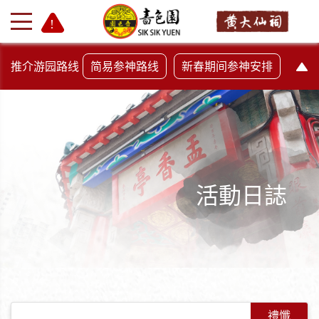
推介游园路线
简易参神路线
新春期间参神安排
活動日誌
+
-
禮懺