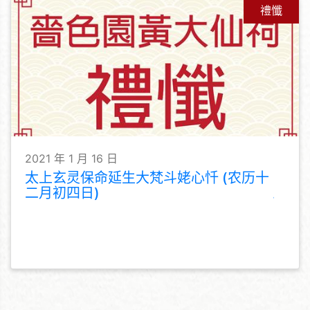
禮懺
2021 年 1 月 16 日
太上玄灵保命延生大梵斗姥心忏 (农历十
二月初四日)