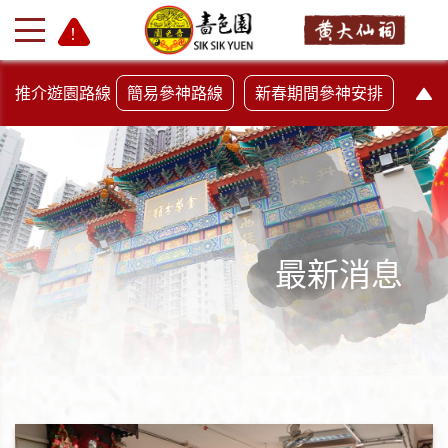
推介遊園路線
簡易參神路線
新春期間參神安排
最新消息
+
-