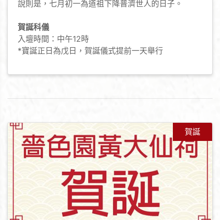
說則是，七月初一為道祖下降普濟世人的日子。
賀誕科儀
入壇時間：中午12時
*寶誕正日為戊日，賀誕儀式提前一天舉行
賀誕