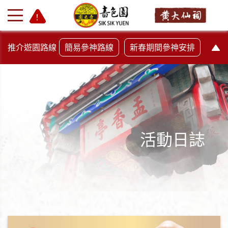
推介遊園路線
簡易參神路線
新春期間參神安排
活動日誌
+
-