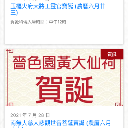
玉樞火府天將王靈官寶誕 (農曆六月廿
三)
賀誕科儀入壇時間：中午12時
賀誕
2021 年 7 月 28 日
南無大慈大悲觀世音菩薩寶誕 (農曆六月