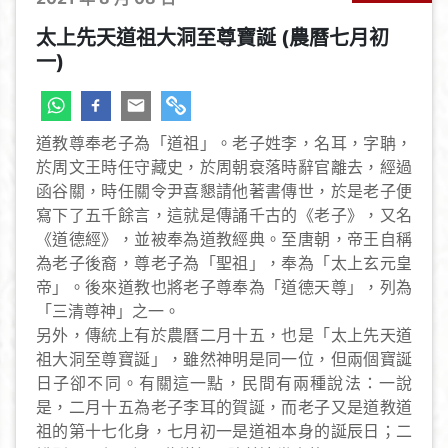
太上先天道祖大洞至尊寶誕 (農曆七月初
一)
道教尊奉老子為「道祖」。老子姓李，名耳，字聃，
於周文王時任守藏史，於周朝衰落時辭官離去，經過
函谷關，時任關令尹喜懇請他著書傳世，於是老子便
寫下了五千餘言，這就是傳誦千古的《老子》，又名
《道德經》，並被奉為道教經典。至唐朝，帝王自稱
為老子後裔，尊老子為「聖祖」，奉為「太上玄元皇
帝」。後來道教也將老子尊奉為「道德天尊」，列為
「三清尊神」之一。
另外，傳統上有於農曆二月十五，也是「太上先天道
祖大洞至尊寶誕」，雖然神明是同一位，但兩個寶誕
日子卻不同。有關這一點，民間有兩種說法：一說
是，二月十五為老子李耳的賀誕，而老子又是道教道
祖的第十七化身，七月初一是道祖本身的誕辰日；二