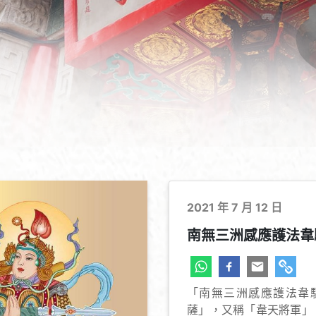
2021 年 7 月 12 日
南無三洲感應護法韋
「南無三洲感應護法韋
薩」，又稱「韋天將軍」