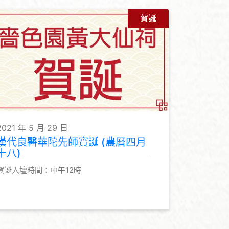
賀誕
2021 年 5 月 29 日
漢代良醫華陀先師寶誕 (農曆四月
十八)
賀誕入壇時間：中午12時