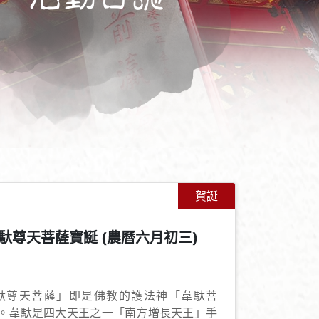
賀誕
馱尊天菩薩寶誕 (農曆六月初三)
+
-
馱尊天菩薩」即是佛教的護法神「韋馱菩
。韋馱是四大天王之一「南方增長天王」手