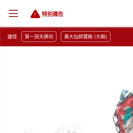
特別通告
捷徑
第一洞天牌坊
黃大仙師寶殿 (大殿)