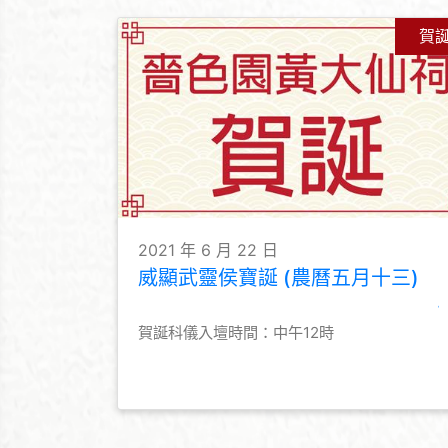
賀
2021 年 6 月 22 日
威顯武靈侯寶誕 (農曆五月十三)
賀誕科儀入壇時間：中午12時