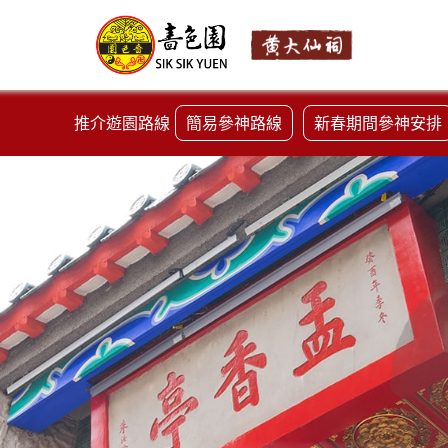
推介遊園路線
簡易參神路線
新春期間參神安排