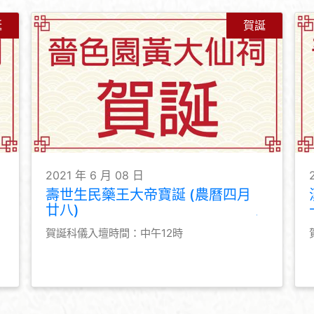
誕
賀誕
2021 年 6 月 08 日
壽世生民藥王大帝寶誕 (農曆四月
廿八)
賀誕科儀入壇時間：中午12時