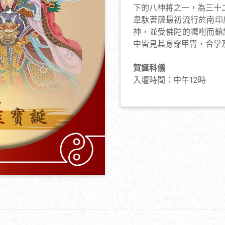
下的八神將之一，為三十
韋馱菩薩最初流行於南印
神，並受佛陀的囑咐而鎮
中皆見其身穿甲冑，合掌
賀誕科儀
入壇時間：中午12時