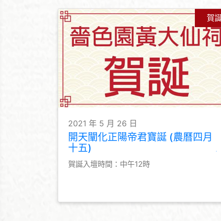
賀
2021 年 5 月 26 日
開天闡化正陽帝君寶誕 (農曆四月
十五)
賀誕入壇時間：中午12時