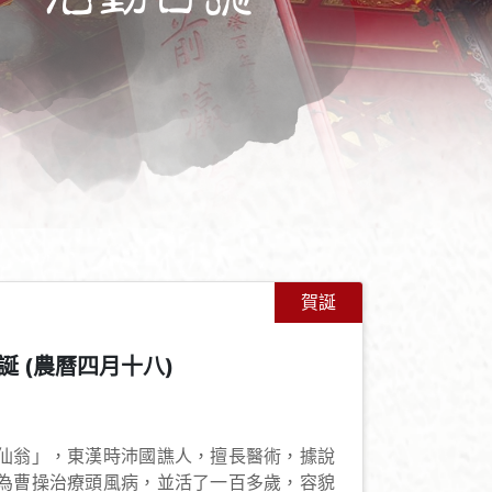
賀誕
 (農曆四月十八)
+
-
仙翁」，東漢時沛國譙人，擅長醫術，據說
為曹操治療頭風病，並活了一百多歲，容貌