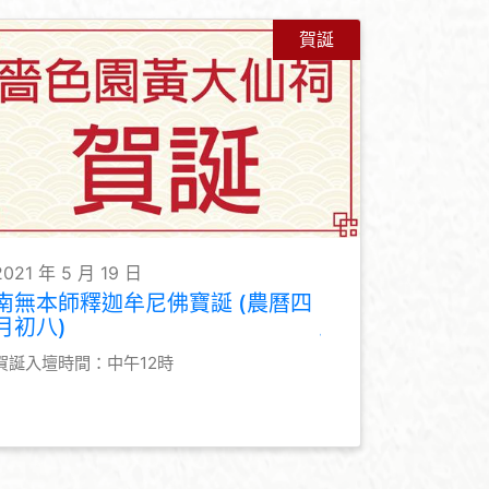
賀誕
2021 年 5 月 19 日
南無本師釋迦牟尼佛寶誕 (農曆四
月初八)
賀誕入壇時間：中午12時