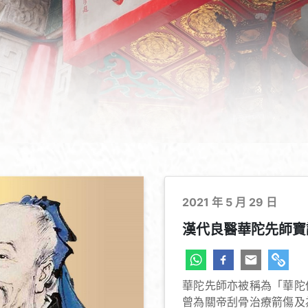
2021 年 5 月 29 日
漢代良醫華陀先師寶誕
華陀先師亦被稱為「華陀
曾為關帝刮骨治療箭傷及