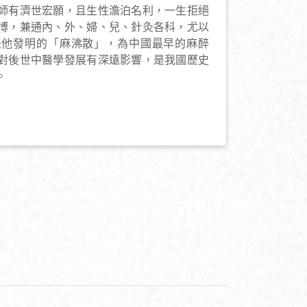
師有濟世宏願，且生性澹泊名利，一生拒絕
博，兼通內、外、婦、兒、針灸各科，尤以
是他發明的「麻沸散」，為中國最早的麻醉
對後世中醫學發展有深遠影響，是我國歷史
。