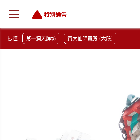
特別通告
捷徑
第一洞天牌坊
黃大仙師寶殿 (大殿)