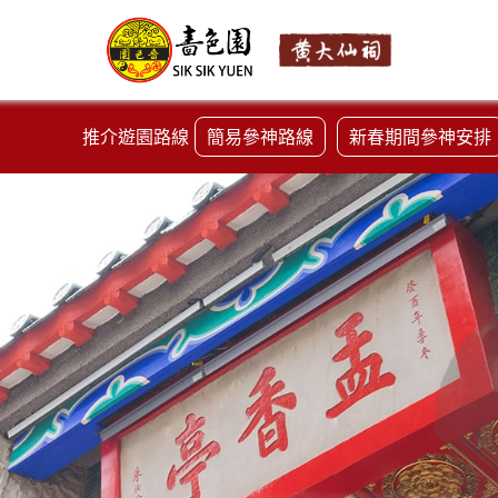
推介遊園路線
簡易參神路線
新春期間參神安排