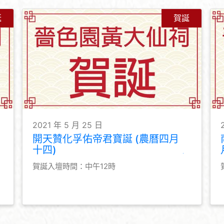
誕
賀誕
2021 年 5 月 25 日
開天贊化孚佑帝君寶誕 (農曆四月
十四)
賀誕入壇時間：中午12時