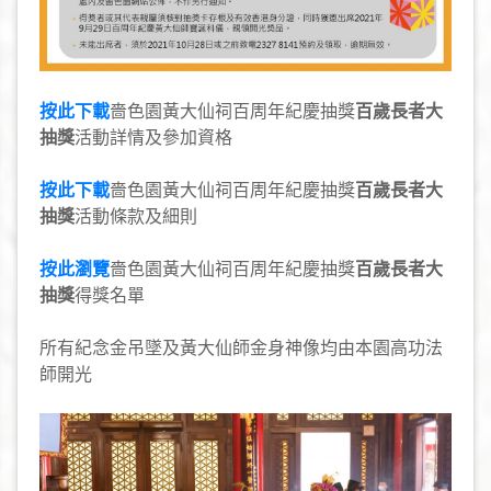
按此下載
嗇色園黃大仙祠百周年紀慶抽獎
百歲長者大
抽獎
活動詳情及參加資格
按此下載
嗇色園黃大仙祠百周年紀慶抽獎
百歲長者大
抽獎
活動條款及細則
按此瀏覽
嗇色園黃大仙祠百周年紀慶抽獎
百歲長者大
抽獎
得獎名單
所有紀念金吊墜及黃大仙師金身神像均由本園高功法
師開光