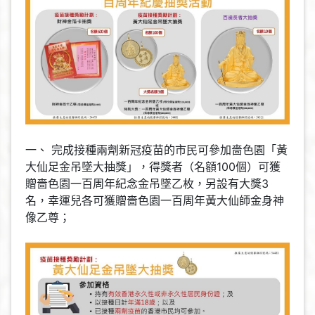
一、 完成接種兩劑新冠疫苗的市民可參加嗇色園「黃
大仙足金吊墜大抽獎」，得獎者（名額100個）可獲
贈嗇色園一百周年紀念金吊墜乙枚，另設有大獎3
名，幸運兒各可獲贈嗇色園一百周年黃大仙師金身神
像乙尊；