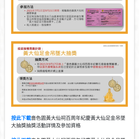
按此下載
嗇色園黃大仙祠百周年紀慶黃大仙足金吊墜
大抽獎抽獎活動詳情及參加資格