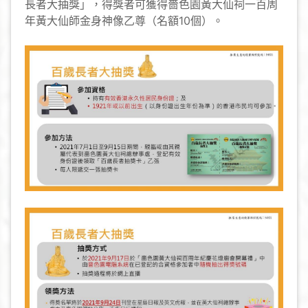
長者大抽獎」，得獎者可獲得嗇色園黃大仙祠一百周
年黃大仙師金身神像乙尊（名額10個）。