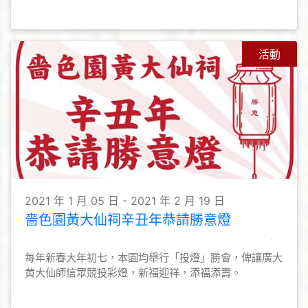
活動
2021 年 1 月 05 日 - 2021 年 2 月 19 日
嗇色園黃大仙祠辛丑年恭請勝意燈
每年新春大年初七，本園均舉行「投燈」勝會，俾讓廣大
黄大仙師信眾競投彩燈，新福迎祥，添福添壽。