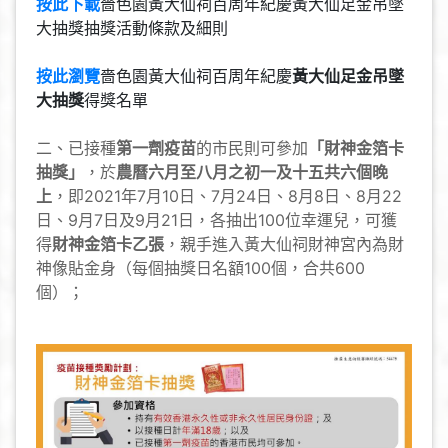
按此下載
嗇色園黃大仙祠百周年紀慶黃大仙足金吊墜
大抽獎抽獎活動條款及細則
按此瀏覽
嗇色園黃大仙祠百周年紀慶
黃大仙足金吊墜
大抽獎
得獎名單
二、已接種
第一劑疫苗
的市民則可參加
「財神金箔卡
抽獎」
，於
農曆六月至八月之初一及十五共六個晚
上
，即2021年7月10日、7月24日、8月8日、8月22
日、9月7日及9月21日，各抽出100位幸運兒，可獲
得
財神金箔卡乙張
，親手進入黃大仙祠財神宮內為財
神像貼金身（每個抽獎日名額100個，合共600
個）；