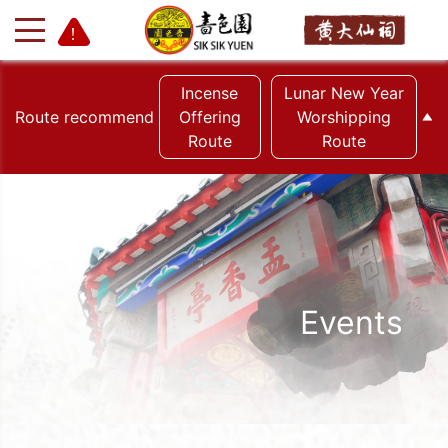
Incense
Lunar New Year
Route recommend
Offering
Worshipping
Route
Route
+
-
Events