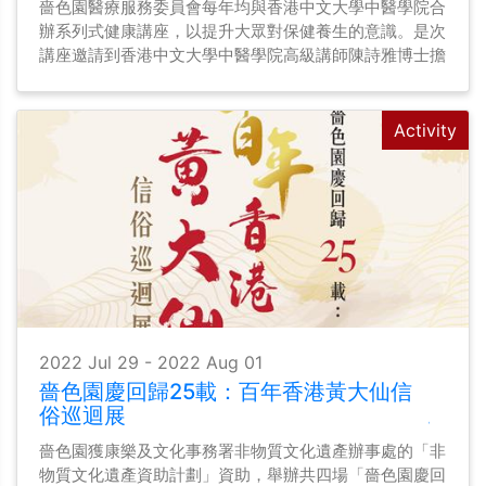
嗇色園醫療服務委員會每年均與香港中文大學中醫學院合
辦系列式健康講座，以提升大眾對保健養生的意識。是次
講座邀請到香港中文大學中醫學院高級講師陳詩雅博士擔
任講者，分享「夏日養生防病妙法」，藉此加強大眾在炎
夏期間的防病養生資訊。
Activity
2022 Jul 29 - 2022 Aug 01
嗇色園慶回歸25載：百年香港黃大仙信
俗巡迴展
嗇色園獲康樂及文化事務署非物質文化遺產辦事處的「非
物質文化遺產資助計劃」資助，舉辦共四場「嗇色園慶回