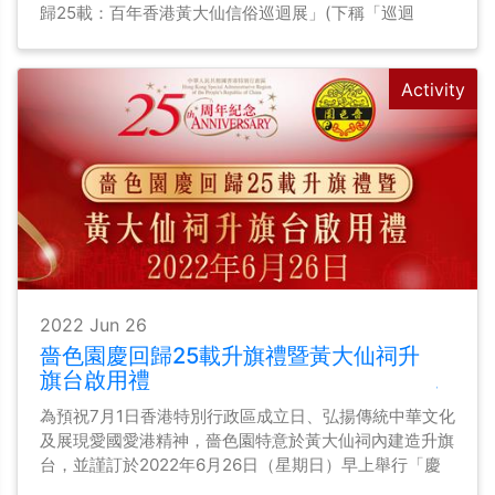
歸25載：百年香港黃大仙信俗巡迴展」(下稱「巡迴
展」)，與眾同賀回歸25載之餘，也貫徹推廣黃大仙信俗
的宗旨。
Activity
2022 Jun 26
嗇色園慶回歸25載升旗禮暨黃大仙祠升
旗台啟用禮
為預祝7月1日香港特別行政區成立日、弘揚傳統中華文化
及展現愛國愛港精神，嗇色園特意於黃大仙祠內建造升旗
台，並謹訂於2022年6月26日（星期日）早上舉行「慶
回歸25載升旗禮暨黃大仙祠升旗台啟用禮」。