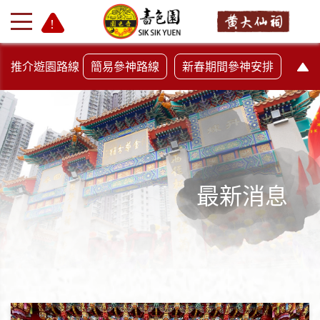
推介遊園路線
簡易參神路線
新春期間參神安排
最新消息
+
-