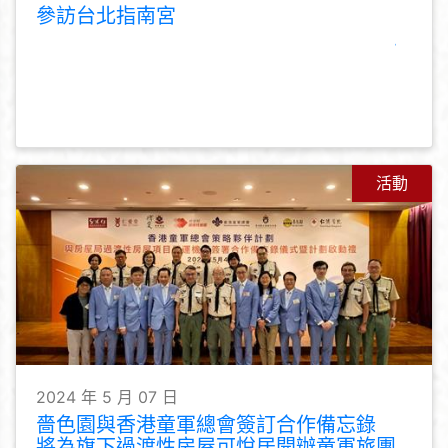
參訪台北指南宮
活動
2024 年 5 月 07 日
嗇色園與香港童軍總會簽訂合作備忘錄
將為旗下過渡性房屋可悅居開辦童軍旅團