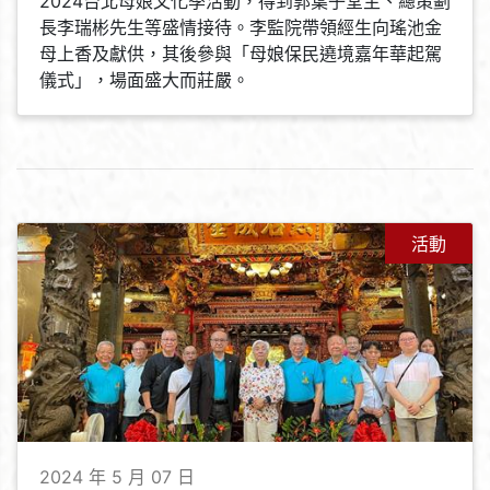
2024台北母娘文化季活動，得到郭葉子堂主、總策劃
長李瑞彬先生等盛情接待。李監院帶領經生向瑤池金
母上香及獻供，其後參與「母娘保民遶境嘉年華起駕
儀式」，場面盛大而莊嚴。
活動
2024 年 5 月 07 日