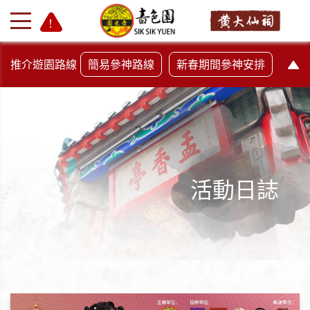
推介遊園路線
簡易參神路線
新春期間參神安排
活動日誌
+
-