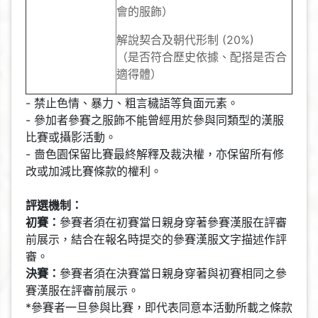
會的服飾）
解說契合及朝代形制 (20%)
（是否符合歷史依據、配搭是否合
適得體）
- 禁止色情、暴力、粗言穢語等負面元素。
- 參加者參賽之服飾不能曾經用於參與同類型的漢服
比賽或攝影活動。
- 嗇色園保留比賽最終解釋及裁決權，亦保留所有修
改或加減比賽條款的權利。
評選機制：
初賽：
參賽者須在初賽當日親身穿著參賽漢服在評審
前展示，結合在報名時提交的參賽漢服文字描述作評
審。
決賽：
參賽者須在決賽當日親身穿著與初賽相同之參
賽漢服在評審前展示。
*參賽者一旦參與比賽，即代表同意本活動所載之條款