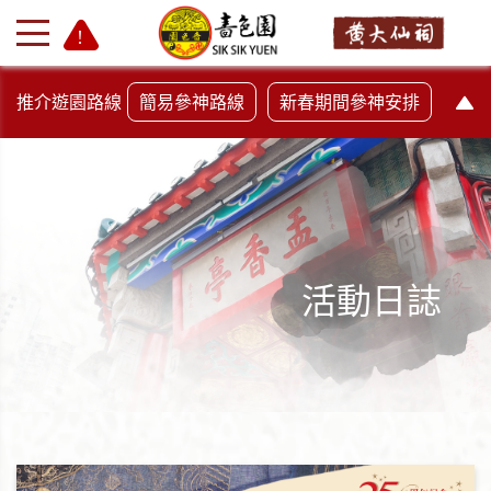
推介遊園路線
簡易參神路線
新春期間參神安排
活動日誌
+
-