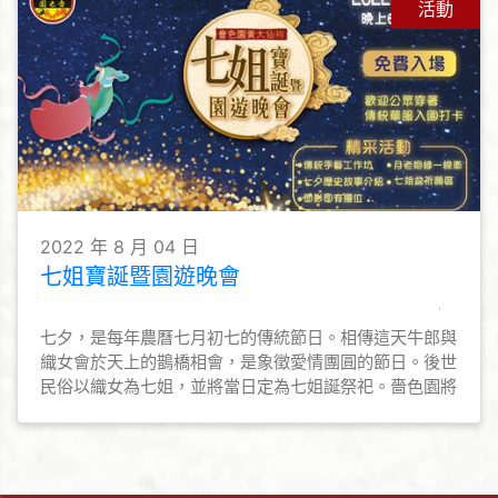
讓契子女勿忘仙恩，時常普濟勸善，弘揚黃大仙信仰的教
活動
義和文化。
2022 年 8 月 04 日
七姐寶誕暨園遊晚會
七夕，是每年農曆七月初七的傳統節日。相傳這天牛郎與
織女會於天上的鵲橋相會，是象徵愛情團圓的節日。後世
民俗以織女為七姐，並將當日定為七姐誕祭祀。嗇色園將
於8月4日首辦「七姐寶誕暨園遊晚會」予公眾參與，共
慶佳節。