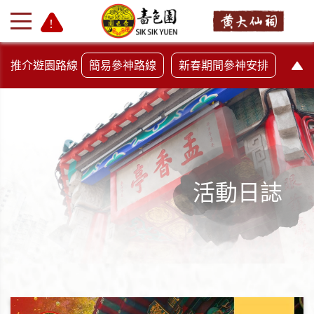
推介遊園路線
簡易參神路線
新春期間參神安排
活動日誌
+
-