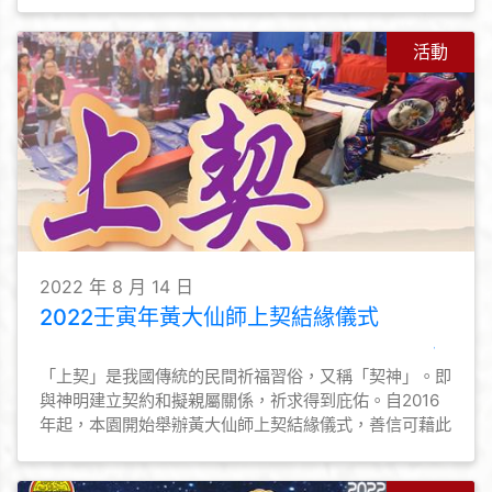
行宗教儀式，禮拜孔聖先師，希望莘莘學子得神明庇佑，
並為他們啟蒙啟智的同時，亦能讓他們明白讀書做人的道
理，為開學前做好心態上的準備。
活動
2022 年 8 月 14 日
2022壬寅年黃大仙師上契結緣儀式
「上契」是我國傳統的民間祈福習俗，又稱「契神」。即
與神明建立契約和擬親屬關係，祈求得到庇佑。自2016
年起，本園開始舉辦黃大仙師上契結緣儀式，善信可藉此
與黃大仙師上契，與仙師建立親近關係，為善信與黃大仙
師結善緣的途徑之一。本園亦會為契子女恆常舉辦活動，