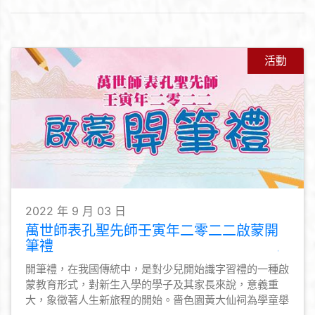
活動
2022 年 9 月 03 日
萬世師表孔聖先師壬寅年二零二二啟蒙開
筆禮
開筆禮，在我國傳統中，是對少兒開始識字習禮的一種啟
蒙教育形式，對新生入學的學子及其家長來說，意義重
大，象徵著人生新旅程的開始。嗇色園黃大仙祠為學童舉