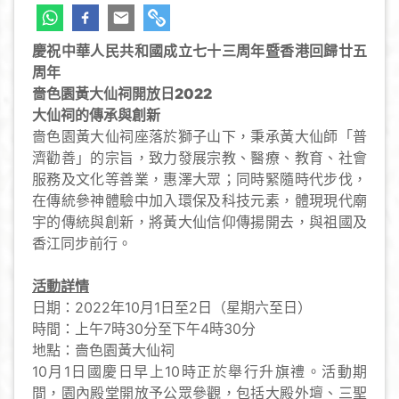
慶祝中華人民共和國成立七十三周年暨香港回歸廿五
周年
嗇色園黃大仙祠開放日2022
大仙祠的傳承與創新
嗇色園黃大仙祠座落於獅子山下，秉承黃大仙師「普
濟勸善」的宗旨，致力發展宗教、醫療、教育、社會
服務及文化等善業，惠澤大眾；同時緊隨時代步伐，
在傳統參神體驗中加入環保及科技元素，體現現代廟
宇的傳統與創新，將黃大仙信仰傳揚開去，與祖國及
香江同步前行。
活動詳情
日期：2022年10月1日至2日（星期六至日）
時間：上午7時30分至下午4時30分
地點：嗇色園黃大仙祠
10月1日國慶日
早上10時正於舉行升旗禮。活動期
間，園內殿堂開放予公眾參觀，包括大殿外壇、三聖