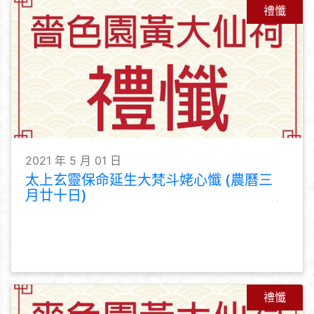
禮懺
2021 年 5 月 01 日
太上玄靈保命延生大梵斗姥心懺 (農曆三
月廿十日)
禮懺