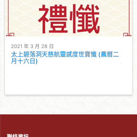
2021 年 3 月 28 日
太上碧落洞天慈航靈感度世寶懺 (農曆二
月十六日)
聯絡資訊