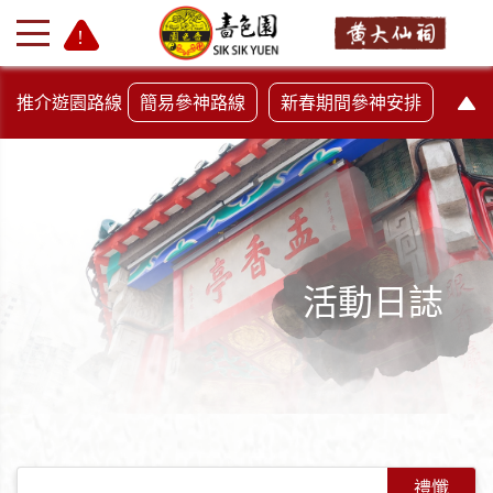
推介遊園路線
簡易參神路線
新春期間參神安排
活動日誌
+
-
禮懺