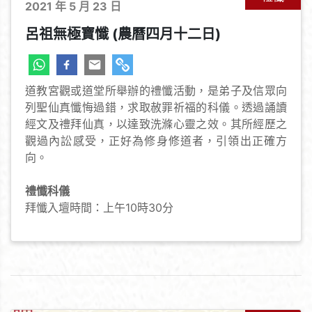
2021 年 5 月 23 日
呂祖無極寶懺 (農曆四月十二日)
道教宮觀或道堂所舉辦的禮懺活動，是弟子及信眾向
列聖仙真懺悔過錯，求取赦罪祈福的科儀。透過誦讀
經文及禮拜仙真，以達致洗滌心靈之效。其所經歷之
觀過內訟感受，正好為修身修道者，引領出正確方
向。
禮懺科儀
拜懺入壇時間：上午10時30分