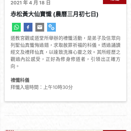
2021 年 4 月 18 日
赤松黃大仙寶懺 (農曆三月初七日)
道教宮觀或道堂所舉辦的禮懺活動，是弟子及信眾向
列聖仙真懺悔過錯，求取赦罪祈福的科儀。透過誦讀
經文及禮拜仙真，以達致洗滌心靈之效。其所經歷之
觀過內訟感受，正好為修身修道者，引領出正確方
向。
禮懺科儀
拜懺入壇時間：上午10時30分