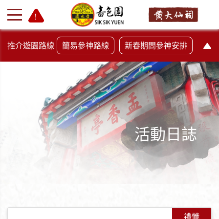
推介遊園路線
簡易參神路線
新春期間參神安排
活動日誌
+
-
禮懺