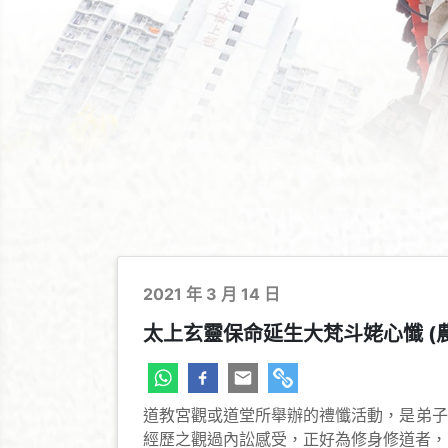
2021 年 3 月 14 日
太上玄靈保命延生大梵斗姥心懺 (
道教宮觀或道堂所舉辦的禮懺活動，是弟子
經歷之觀過內訟感受，正好為修身修道者，