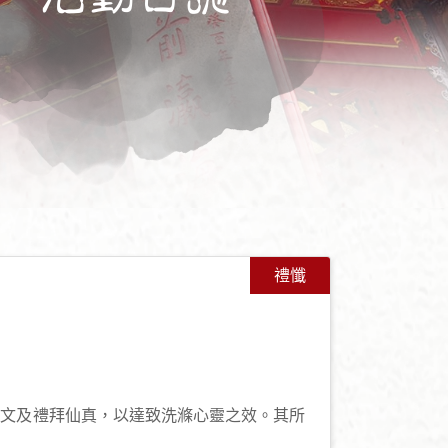
禮懺
+
-
經文及禮拜仙真，以達致洗滌心靈之效。其所