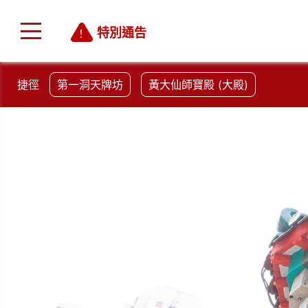
特別通告
捷徑
第一洞天牌坊
黃大仙師寶殿 (大殿)