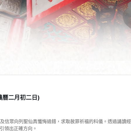
農曆二月初二日)
及信眾向列聖仙真懺悔過錯，求取赦罪祈福的科儀。透過誦讀
引領出正確方向。