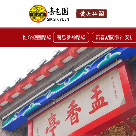
推介遊園路線
簡易參神路線
新春期間參神安排