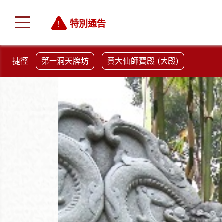
特別通告
捷徑
第一洞天牌坊
黃大仙師寶殿 (大殿)