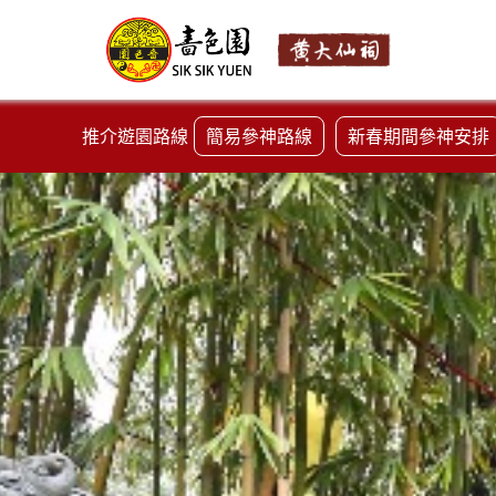
推介遊園路線
簡易參神路線
新春期間參神安排