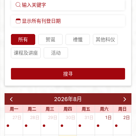
所有
贺诞
禮懺
其他科仪
课程及讲座
活动
搜寻
2026年8月
周一
周二
周三
周四
周五
周六
周日
27日
28日
29日
30日
31日
1日
2日