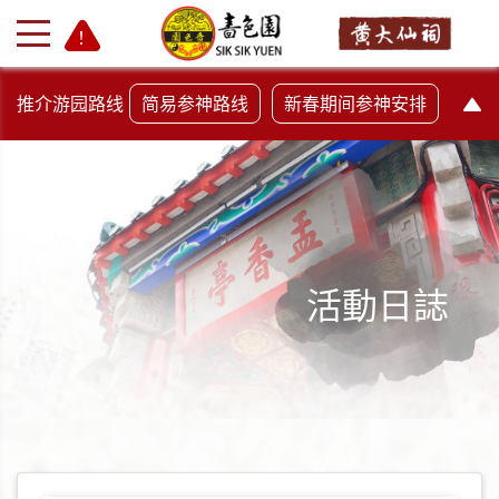
推介游园路线
简易参神路线
新春期间参神安排
活動日誌
+
-