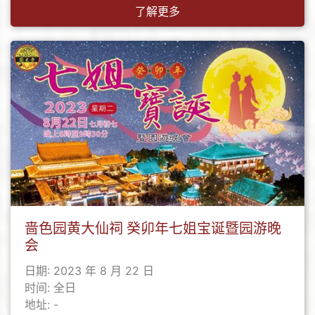
了解更多
啬色园黄大仙祠 癸卯年七姐宝诞暨园游晚
会
日期: 2023 年 8 月 22 日
时间: 全日
地址: -