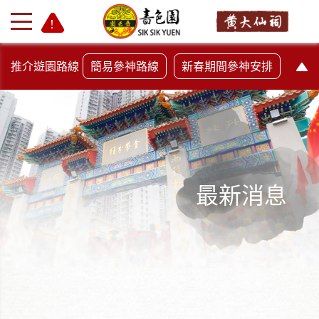
推介遊園路線
簡易參神路線
新春期間參神安排
最新消息
+
-