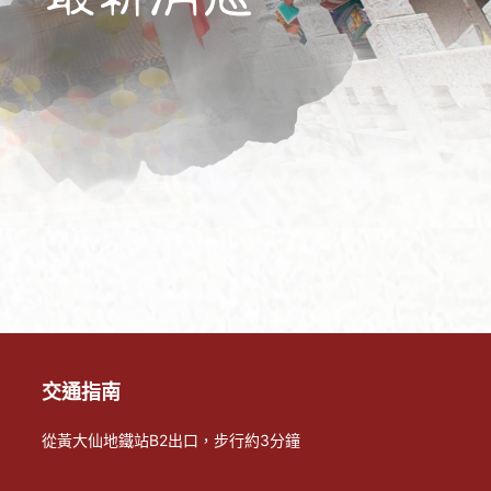
交通指南
從黃大仙地鐵站B2出口，步行約3分鐘
+
-