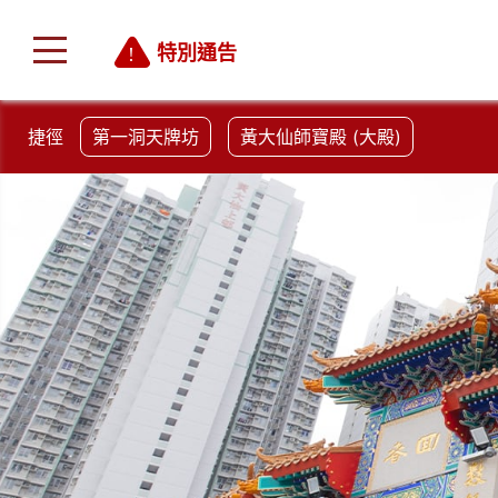
特別通告
捷徑
第一洞天牌坊
黃大仙師寶殿 (大殿)