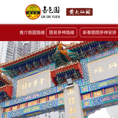
推介遊園路線
簡易參神路線
新春期間參神安排