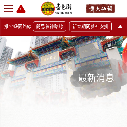
推介遊園路線
簡易參神路線
新春期間參神安排
最新消息
+
-