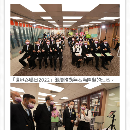
「世界吞嚥日2022」繼續推動無吞嚥障礙的理念。