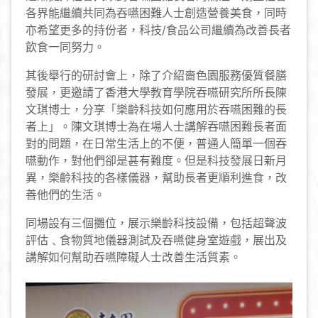
各界能繼續共同為吞嚥困難人士創造營養美食，同時
亦希望更多的持份者，科技/食品公司繼續為改善長者
飲食一同努力。
其後舉行的研討會上，除了介紹嗇色園服務優質餐膳
發展，更邀請了香港大學教育學院吞嚥研究所所長陳
文琪博士，分享「樂齡科技如何應用於吞嚥困難的長
者上」。陳文琪博士為在場人士講解吞嚥困難長者面
對的問題，在日常生活上的不便，普通人簡單一個吞
嚥動作，對他們卻是甚有難度。但是科技發展日新月
異，樂齡科技的各樣儀器，幫助長者更順利進食，改
善他們的生活。
同場設有三個攤位，展示樂齡科技設備，包括超聲波
評估﹑食物質地儀器測試及吞嚥健身室遊戲，展出及
講解如何幫助吞嚥障礙人士改善生活質素。