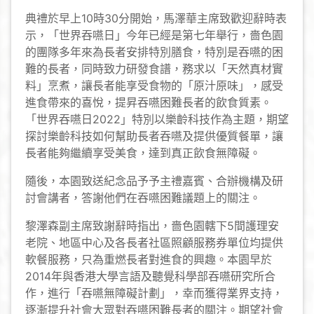
典禮於早上10時30分開始，馬澤華主席致歡迎辭時表
示，「世界吞嚥日」今年已經是第七年舉行，嗇色園
的團隊多年來為長者安排特別膳食，特別是吞嚥的困
難的長者，同時致力研發食譜，務求以「天然真材實
料」烹煮，讓長者能享受食物的「原汁原味」，感受
進食帶來的喜悅，提昇吞嚥困難長者的飲食質素。
「世界吞嚥日2022」特別以樂齡科技作為主題，期望
探討樂齡科技如何幫助長者吞嚥及提供優質餐單，讓
長者能夠繼續享受美食，達到真正飲食無障礙。
隨後，本園致送紀念品予予主禮嘉賓、合辦機構及研
討會講者，答謝他們在吞嚥困難議題上的關注。
黎澤森副主席致謝辭時指出，嗇色園轄下5間護理安
老院、地區中心及各長者社區照顧服務券單位均提供
軟餐服務，只為重燃長者對進食的興趣。本園早於
2014年與香港大學言語及聽覺科學部吞嚥研究所合
作，進行「吞嚥無障礙計劃」，幸而獲得業界支持，
逐漸提升社會大眾對吞嚥困難長者的關注。期望社會