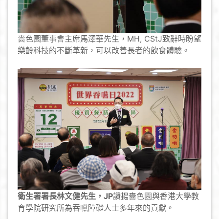
嗇色園董事會主席馬澤華先生，MH, CStJ致辭時盼望
樂齡科技的不斷革新，可以改善長者的飲食體驗。
衛生署署長林文健先生，
JP
讚揚嗇色園與香港大學教
育學院研究所為吞嚥障礎人士多年來的貢獻。