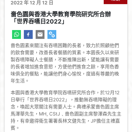
2022 年 12 月 12 日
嗇色園與香港大學教育學院研究所合辦
「世界吞嚥日2022」
嗇色園素來關注有吞嚥困難的長者，致力於照顧他們
的飲食需要，改善長者餐膳的質素。本園長久以來研
製吞嚥障礙人士餐膳，不斷推陳出新，望能讓有需要
的長者增加進食意慾，方便他們進食之餘，享用色香
味俱全的餐點，能讓他們身心愉悅，度過有尊嚴的晚
年生活。
本園與香港大學教育學院吞嚥研究所合作，於12月12
日舉行「世界吞嚥日2022」，推動無吞嚥障礙的理
念，喚起大眾關注有需要人士。典禮承蒙嗇色園主席
馬澤華先生，MH, CStJ﹑嗇色園副主席黎澤森先生主
持，有幸邀得衛生署署長林文健先生，JP擔任主禮嘉
賓。