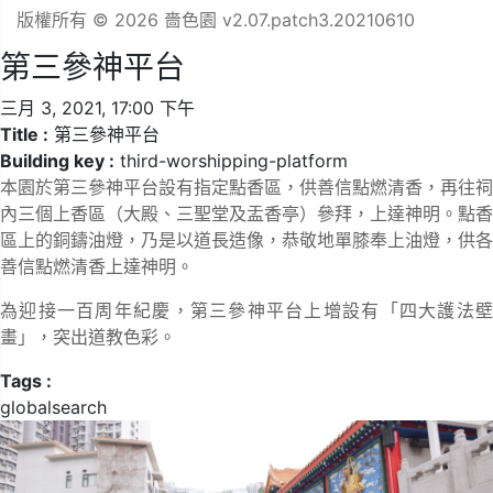
版權所有 © 2026 嗇色園 v2.07.patch3.20210610
第三參神平台
三月 3, 2021, 17:00 下午
Title :
第三參神平台
Building key :
third-worshipping-platform
本園於第三參神平台設有指定點香區，供善信點燃清香，再往祠
內三個上香區（大殿、三聖堂及盂香亭）參拜，上達神明。點香
區上的銅鑄油燈，乃是以道長造像，恭敬地單膝奉上油燈，供各
善信點燃清香上達神明。
為迎接一百周年紀慶，第三參神平台上增設有「四大護法壁
畫」，突出道教色彩。
Tags :
globalsearch