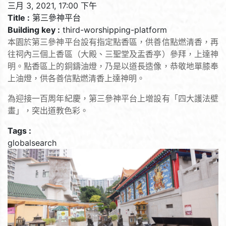
三月 3, 2021, 17:00 下午
Title :
第三參神平台
Building key :
third-worshipping-platform
本園於第三參神平台設有指定點香區，供善信點燃清香，再
往祠內三個上香區（大殿、三聖堂及盂香亭）參拜，上達神
明。點香區上的銅鑄油燈，乃是以道長造像，恭敬地單膝奉
上油燈，供各善信點燃清香上達神明。
為迎接一百周年紀慶，第三參神平台上增設有「四大護法壁
畫」，突出道教色彩。
Tags :
globalsearch