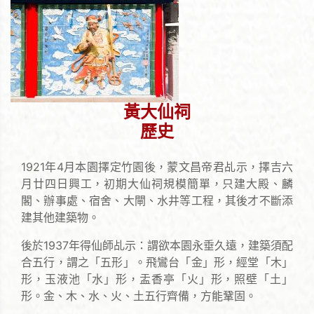
黃大仙祠
歷史
1921年4月本園擇定竹園後，蒙文昌帝君乩示，擇吉六
月廿四日興工，初期大仙祠規模簡單，只建大殿、麟
閣、辦事處、宿舍、大閘、水井等工程，其後才不斷添
建其他建築物。
後於1937年得仙師乩示：謂欲本園永垂久遠，建築須配
合五行，謂之「五形」。飛鸞台「金」形，經堂「木」
形，玉液池「水」形，盂香亭「火」形，照壁「土」
形。金、木、水、火、土五行齊備，方能鞏固。