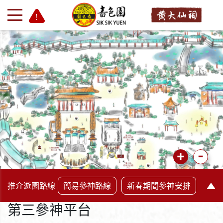
+
-
推介遊園路線
簡易參神路線
新春期間參神安排
第三參神平台