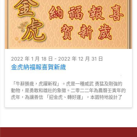
2022 年 1 月 18 日 - 2022 年 12 月 31 日
金虎納福報喜賀新歲
「牛辭勝歲，虎躍新程」。虎是一種威武 勇猛及剛強的
動物，是勇敢和雄壯的象徵。二零二二年為農曆壬寅年的
虎年，為讓善信 「迎金虎、轉好運」，本園特地設計了
一座 精美的「金虎納福報喜」擺設，以供眾善信 認領，
迎春接福好運來。 「金虎納福報喜」擺設，經高功法師
誦經、 灑淨， 歡迎善信將「金虎」迎回家中， 為新一年
虎年帶來健康幸福，如意吉祥。