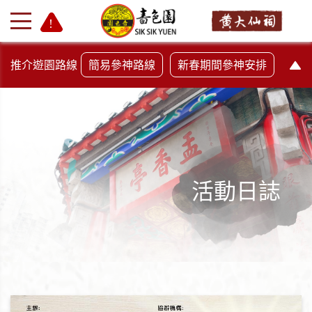
推介遊園路線
簡易參神路線
新春期間參神安排
活動日誌
+
-