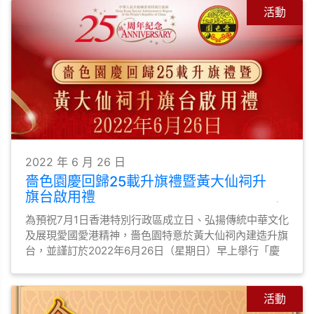
活動
2022 年 6 月 26 日
嗇色園慶回歸25載升旗禮暨黃大仙祠升
旗台啟用禮
為預祝7月1日香港特別行政區成立日、弘揚傳統中華文化
及展現愛國愛港精神，嗇色園特意於黃大仙祠內建造升旗
台，並謹訂於2022年6月26日（星期日）早上舉行「慶
回歸25載升旗禮暨黃大仙祠升旗台啟用禮」。
活動