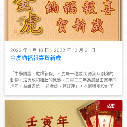
2022 年 1 月 18 日 - 2022 年 12 月 31 日
金虎納福報喜賀新歲
「牛辭勝歲，虎躍新程」。虎是一種威武 勇猛及剛強的
動物，是勇敢和雄壯的象徵。二零二二年為農曆壬寅年的
虎年，為讓善信 「迎金虎、轉好運」，本園特地設計了
一座 精美的「金虎納福報喜」擺設，以供眾善信 認領，
迎春接福好運來。 「金虎納福報喜」擺設，經高功法師
誦經、 灑淨， 歡迎善信將「金虎」迎回家中， 為新一年
活動
虎年帶來健康幸福，如意吉祥。