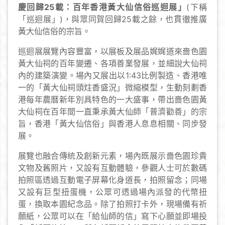
慶回歸25載：百年香港黃大仙信俗巡迴展」
(下稱
「巡迴展」)，與眾同賀回歸25載之餘，也貫徹推廣
黃大仙信俗的宗旨。
巡迴展展覽內容豐富，以展板及展品娓娓道來嗇色園
黃大仙祠的百年變遷、各項善業發展，並細說大仙祠
內的建築演變。場內又展出以1:43比例製造、香港唯
一的「黃大仙祠頭炷香盛況」微縮模型，生動刻劃香
港每年農曆新年別具特色的一大盛事，帶出嗇色園黃
大仙祠在百年間一直秉承黃大仙師「普濟勸善」的宗
旨，香港「黃大仙信俗」與香港人息息相關、同步發
展。
展覽也融合傳統及創新元素，場內既展示嗇色園珍貴
文物及舊照片，又設有互動體驗，參觀人士可於數碼
拍照區透過互動電子屏幕化身道長，拍照留念；同場
又設有巨型扭蛋機，公眾可透過場內派發的代幣扭
蛋，換取本園紀念品。除了拍照打卡外，現場備有祈
願紙，公眾可以在「給仙師的信」寫下心願並即場投