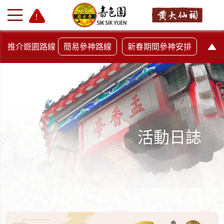
推介遊園路線
簡易參神路線
新春期間參神安排
活動日誌
+
-