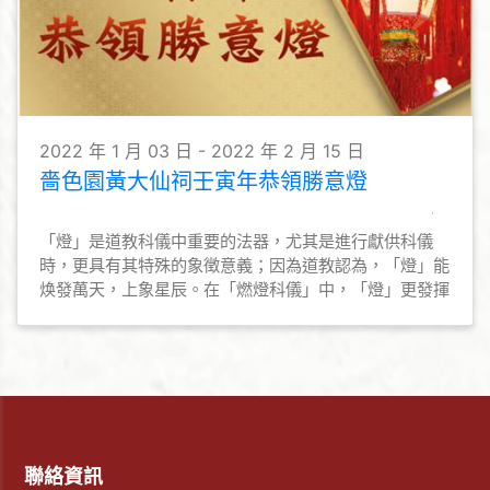
2022 年 1 月 03 日 - 2022 年 2 月 15 日
嗇色園黃大仙祠壬寅年恭領勝意燈
「燈」是道教科儀中重要的法器，尤其是進行獻供科儀
時，更具有其特殊的象徴意義；因為道教認為，「燈」能
焕發萬天，上象星辰。在「燃燈科儀」中，「燈」更發揮
了重要的功能，透過「燈」，上祈天神降福，下可願望達
成。
聯絡資訊