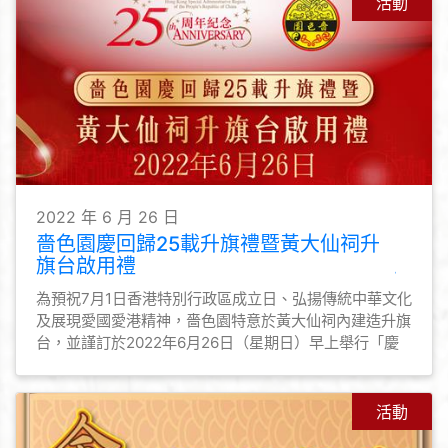
活動
2022 年 6 月 26 日
嗇色園慶回歸25載升旗禮暨黃大仙祠升
旗台啟用禮
為預祝7月1日香港特別行政區成立日、弘揚傳統中華文化
及展現愛國愛港精神，嗇色園特意於黃大仙祠內建造升旗
台，並謹訂於2022年6月26日（星期日）早上舉行「慶
回歸25載升旗禮暨黃大仙祠升旗台啟用禮」。
活動