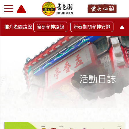
推介遊園路線
簡易參神路線
新春期間參神安排
活動日誌
+
-