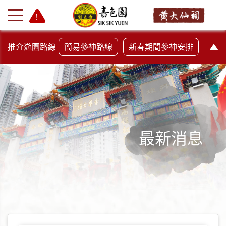
推介遊園路線
簡易參神路線
新春期間參神安排
最新消息
+
-