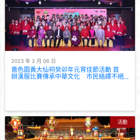
2023 年 2 月 06 日
嗇色園黃大仙祠癸卯年元宵佳節活動 首
辦漢服比賽傳承中華文化 市民絡繹不絕
夜遊大仙祠
活動