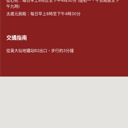
從心苑：每日早上8時正至下午4時30分 (逢初一、十五開放至下
午九時)
太歲元辰殿：每日早上8時至下午4時30分
交通指南
從黃大仙地鐵站B2出口，步行約3分鐘