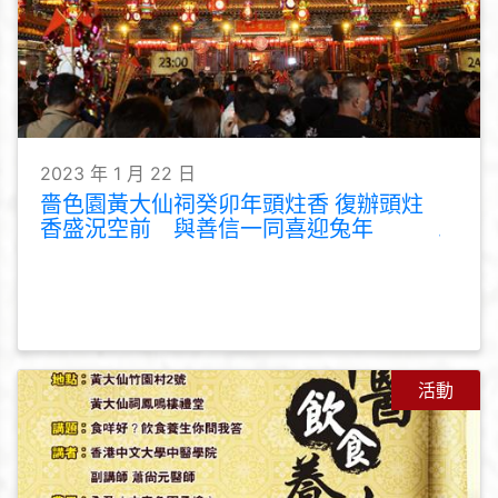
2023 年 1 月 22 日
嗇色園黃大仙祠癸卯年頭炷香 復辦頭炷
香盛況空前 與善信一同喜迎兔年
活動