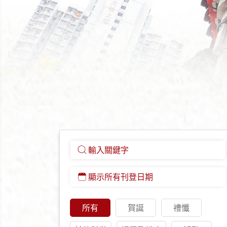
所有
賀誕
禮懺