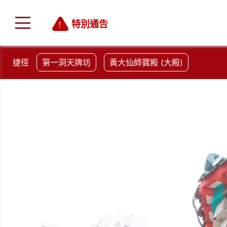
特別通告
捷徑
第一洞天牌坊
黃大仙師寶殿 (大殿)