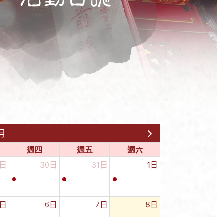
月
週四
週五
週六
9日
30日
31日
1日
+
-
5日
6日
7日
8日