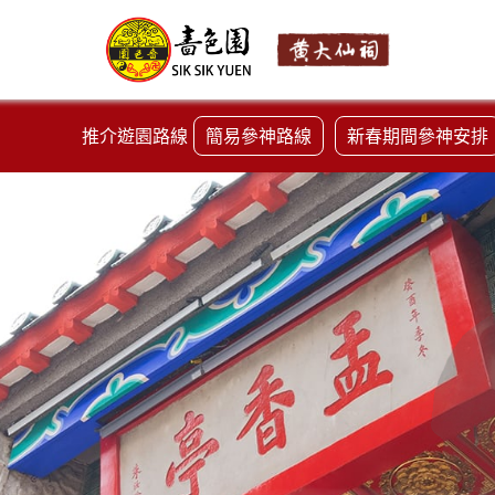
推介遊園路線
簡易參神路線
新春期間參神安排