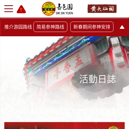
推介游园路线
简易参神路线
新春期间参神安排
活動日誌
+
-