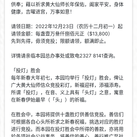
供奉；藉以祈求黄大仙师长年保佑，阖家平安，身体
健康，吉曜进宫，万事如意！
请领日期：2022年12月23日（农历十二月初一）起
请领金额：每盏壹万叄仟捌佰元正（$13,800）
先到先得，毋须竞投；限额请领，额满即止。
详情请亲临本园总办事处或致电2327 8141查询。
「投灯」胜会
每年新春大年初七，本园均举行「投灯」胜会，俾让
广大黄大仙师信众竞投彩灯，新福迎祥，添福添寿。
所谓「投灯」，在音、义上具有「头灯」之意，寓意
在新春伊始最早（「头」）的祈福。
在胜会中，本园将提供十盏胜灯供善信竞投。善信们
可根据各自心头所祈求之新春祝福，挑选对应的胜灯
进行竞投。而本园在投灯胜会中所得的善款，亦将用
於各项社会公益事务，将善信的善心、善行推广至社