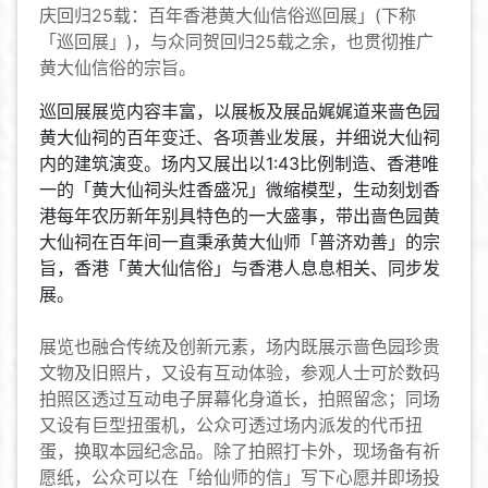
庆回归25载：百年香港黄大仙信俗巡回展」(下称
「巡回展」)，与众同贺回归25载之余，也贯彻推广
黄大仙信俗的宗旨。
巡回展展览内容丰富，以展板及展品娓娓道来啬色园
黄大仙祠的百年变迁、各项善业发展，并细说大仙祠
内的建筑演变。场内又展出以1:43比例制造、香港唯
一的「黄大仙祠头炷香盛况」微缩模型，生动刻划香
港每年农历新年别具特色的一大盛事，带出啬色园黄
大仙祠在百年间一直秉承黄大仙师「普济劝善」的宗
旨，香港「黄大仙信俗」与香港人息息相关、同步发
展。
展览也融合传统及创新元素，场内既展示啬色园珍贵
文物及旧照片，又设有互动体验，参观人士可於数码
拍照区透过互动电子屏幕化身道长，拍照留念；同场
又设有巨型扭蛋机，公众可透过场内派发的代币扭
蛋，换取本园纪念品。除了拍照打卡外，现场备有祈
愿纸，公众可以在「给仙师的信」写下心愿并即场投