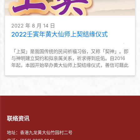
2022 年 8 月 14 日
2022壬寅年黄大仙师上契结缘仪式
「上契」是我国传统的民间祈福习俗，又称「契神」。即
与神明建立契约和拟亲属关系，祈求得到庇佑。自2016
年起，本园开始举办黄大仙师上契结缘仪式，善信可藉此
与黄大仙师上契，与仙师建立亲近关系，为善信与黄大仙
师结善缘的途径之一。本园亦会为契子女恒常举办活动，
让契子女勿忘仙恩，时常普济劝善，弘扬黄大仙信仰的教
义和文化。
联络资讯
地址：香港九龙黄大仙竹园村二号