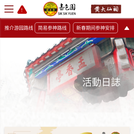
推介游园路线
简易参神路线
新春期间参神安排
活動日誌
+
-