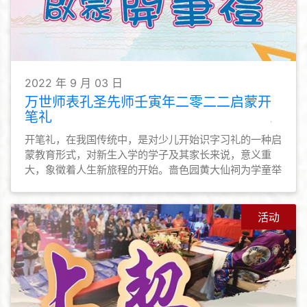
2022 年 9 月 03 日
万世师表孔圣先师壬寅年二零二二启蒙开
笔礼
开笔礼，在我国传统中，是对少儿开始识字习礼的一种启
蒙教育形式，对新生入学的学子及其家长来说，意义重
大，象徵着人生新旅程的开始。啬色园黄大仙祠为学童举
行宗教仪式，礼拜孔圣先师，希望莘莘学子得神明庇佑，
并为他们启蒙启智的同时，亦能让他们明白读书做人的道
理，为开学前做好心态上的准备。
活动