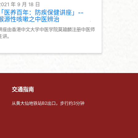
2021 年 9 月 18 日
「医养百年：防疾保健讲座」--
喉源性咳嗽之中医辨治
讲座由香港中文大学中医学院莫廸麟注册中医师
主讲。
交通指南
从黄大仙地铁站B2出口，步行约3分钟