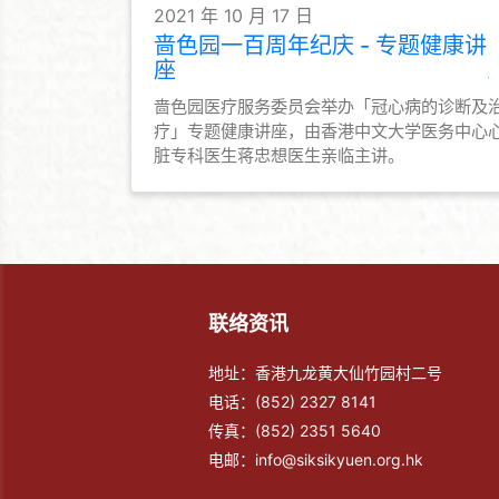
2021 年 10 月 17 日
啬色园一百周年纪庆 - 专题健康讲
座
啬色园医疗服务委员会举办「冠心病的诊断及
疗」专题健康讲座，由香港中文大学医务中心
脏专科医生蒋忠想医生亲临主讲。
联络资讯
地址：香港九龙黄大仙竹园村二号
电话：
(852) 2327 8141
传真：
(852) 2351 5640
电邮：
info@siksikyuen.org.hk