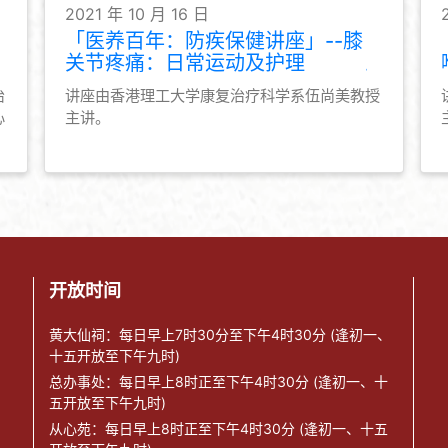
2021 年 10 月 16 日
「医养百年：防疾保健讲座」--膝
关节疼痛：日常运动及护理
治
讲座由香港理工大学康复治疗科学系伍尚美教授
心
主讲。
开放时间
黄大仙祠：每日早上7时30分至下午4时30分 (逢初一、
十五开放至下午九时)
总办事处：每日早上8时正至下午4时30分 (逢初一、十
五开放至下午九时)
从心苑：每日早上8时正至下午4时30分 (逢初一、十五