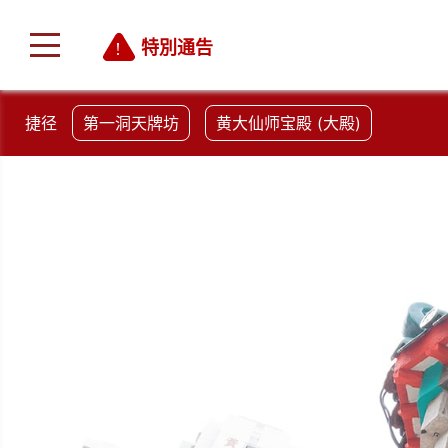
特別通告
捷径
第一洞天牌坊
黄大仙师宝殿 (大殿)