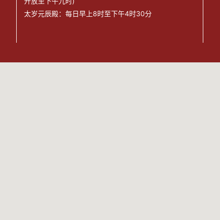
开放至下午九时)
太岁元辰殿：每日早上8时至下午4时30分