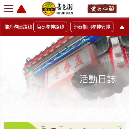
推介游园路线
简易参神路线
新春期间参神安排
活動日誌
+
-