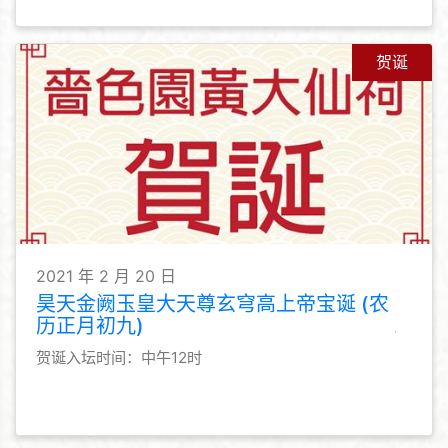
贺诞
2021 年 2 月 20 日
昊天金阙玉皇大天尊玄穹高上帝宝诞 (农
历正月初九)
贺诞入坛时间：中午12时