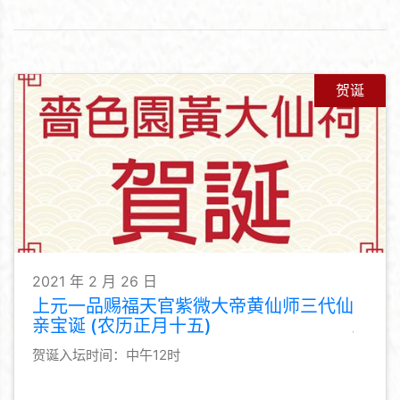
贺诞
2021 年 2 月 26 日
上元一品赐福天官紫微大帝黄仙师三代仙
亲宝诞 (农历正月十五)
贺诞入坛时间：中午12时