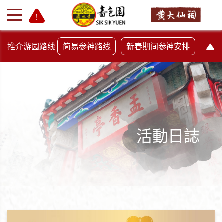
推介游园路线
简易参神路线
新春期间参神安排
活動日誌
+
-