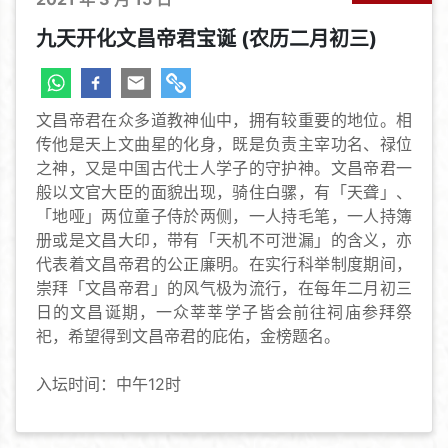
九天开化文昌帝君宝诞 (农历二月初三)
文昌帝君在众多道教神仙中，拥有较重要的地位。相
传他是天上文曲星的化身，既是负责主宰功名、禄位
之神，又是中国古代士人学子的守护神。文昌帝君一
般以文官大臣的面貌出现，骑住白骡，有「天聋」、
「地哑」两位童子侍於两侧，一人持毛笔，一人持簿
册或是文昌大印，带有「天机不可泄漏」的含义，亦
代表着文昌帝君的公正廉明。在实行科举制度期间，
崇拜「文昌帝君」的风气极为流行，在每年二月初三
日的文昌诞期，一众莘莘学子皆会前往祠庙参拜祭
祀，希望得到文昌帝君的庇佑，金榜题名。
入坛时间：中午12时