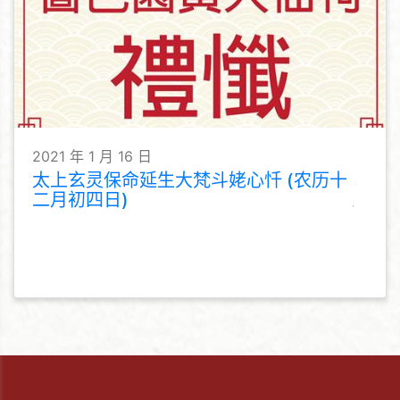
2021 年 1 月 16 日
太上玄灵保命延生大梵斗姥心忏 (农历十
二月初四日)