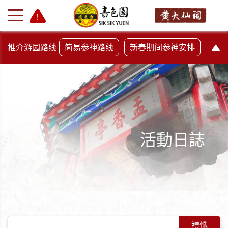
推介游园路线
简易参神路线
新春期间参神安排
活動日誌
+
-
禮懺