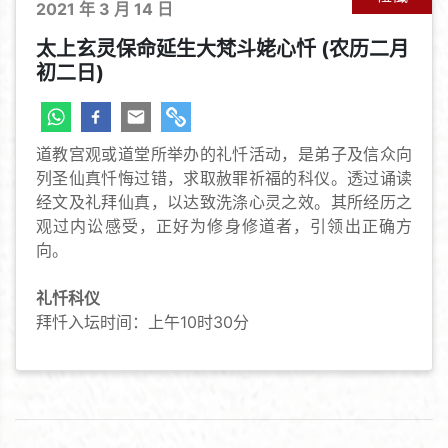
2021 年 3 月 14 日
太上玄灵保命延生大梵斗姥心忏 (农历二月
初二日)
道教宫观或道堂所举办的礼忏活动，是弟子及信众向
列圣仙真忏悔过错，求取赦罪祈福的科仪。透过诵读
经文及礼拜仙真，以达致洗涤心灵之效。其所经历之
观过内讼感受，正好为修身修道者，引领出正确方
向。
礼忏科仪
拜忏入坛时间：上午10时30分