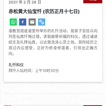
2021 年 2 月 28 日
赤松黄大仙宝忏 (农历正月十七日)
道教宫观或道堂所举办的礼忏活动，是弟子及信众向
列圣仙真忏悔过错，求取赦罪祈福的科仪。透过诵读
经文及礼拜仙真，以达致洗涤心灵之效。其所经历之
观过内讼感受，正好为修身修道者，引领出正确方
向。
礼忏科仪
拜忏入坛时间：上午10时30分