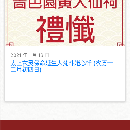
2021 年 1 月 16 日
太上玄灵保命延生大梵斗姥心忏 (农历十
二月初四日)