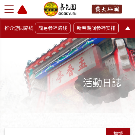
推介游园路线
简易参神路线
新春期间参神安排
活動日誌
+
-
禮懺