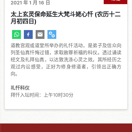
2021 年 1 月 16 日
太上玄灵保命延生大梵斗姥心忏 (农历十二
月初四日)
道教宫观或道堂所举办的礼忏活动，是弟子及信众向
列圣仙真忏悔过错，求取赦罪祈福的科仪。透过诵读
经文及礼拜仙真，以达致洗涤心灵之效。其所经历之
观过内讼感受，正好为修身修道者，引领出正确方
向。
礼忏科仪
拜忏入坛时间：上午10时30分