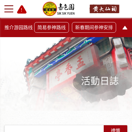
推介游园路线
简易参神路线
新春期间参神安排
活動日誌
+
-
禮懺