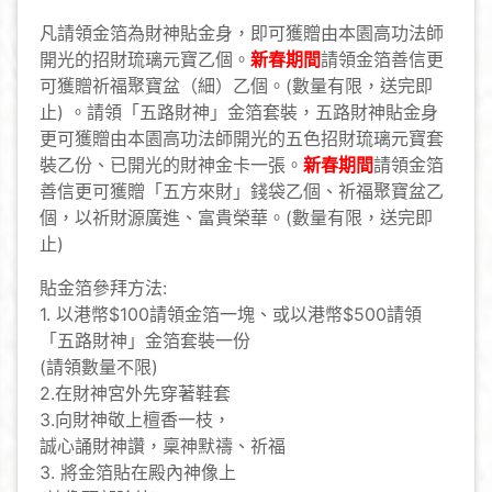
凡請領金箔為財神貼金身，即可獲贈由本園高功法師
開光的招財琉璃元寶乙個。
新春期間
請領金箔善信更
可獲贈祈福聚寶盆（細）乙個。(數量有限，送完即
止) 。請領「五路財神」金箔套裝，五路財神貼金身
更可獲贈由本園高功法師開光的五色招財琉璃元寶套
裝乙份、已開光的財神金卡一張。
新春期間
請領金箔
善信更可獲贈「五方來財」錢袋乙個、祈福聚寶盆乙
個，以祈財源廣進、富貴榮華。(數量有限，送完即
止)
貼金箔參拜方法:
1. 以港幣$100請領金箔一塊、或以港幣$500請領
「五路財神」金箔套裝一份
(請領數量不限)
2.在財神宮外先穿著鞋套
3.向財神敬上檀香一枝，
誠心誦財神讚，稟神默禱、祈福
3. 將金箔貼在殿內神像上