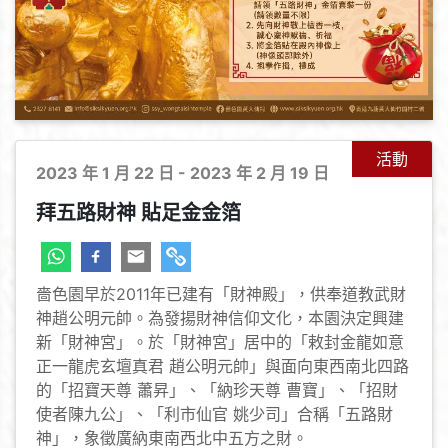
活動
2023 年 1 月 22 日 - 2023 年 2 月 19 日
拜五路財神 貼足金金箔
嗇色園早於2011年已建有「財神殿」，供奉道教武財
神趙公明元帥。為發揚財神信仰文化，本園決定興建
新「財神宮」。於「財神宮」居中的「敕封金龍如意
正一龍虎玄壇真君 趙公明元帥」與面向東西南北四路
的「招寶天尊 蕭昇」、「納珍天尊 曹寶」、「招財
使者陳九公」、「利市仙官 姚少司」合稱「五路財
神」，象徵廣納東南西北中五方之財。