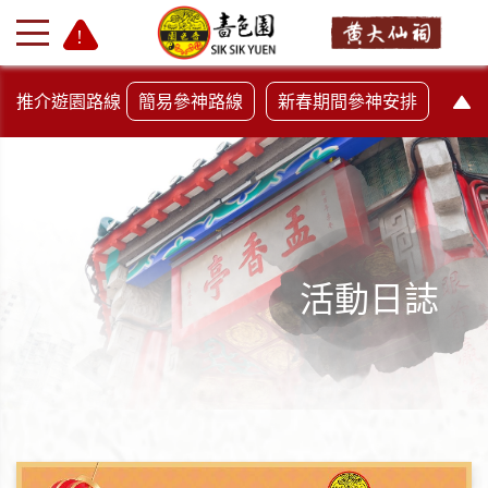
推介遊園路線
簡易參神路線
新春期間參神安排
活動日誌
+
-