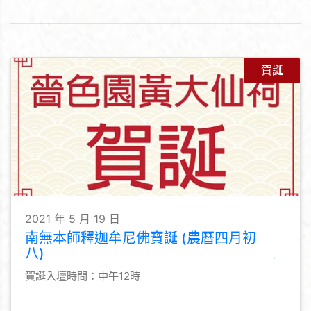
賀誕
2021 年 5 月 19 日
南無本師釋迦牟尼佛寶誕 (農曆四月初
八)
賀誕入壇時間：中午12時