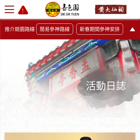
推介遊園路線
簡易參神路線
新春期間參神安排
活動日誌
+
-