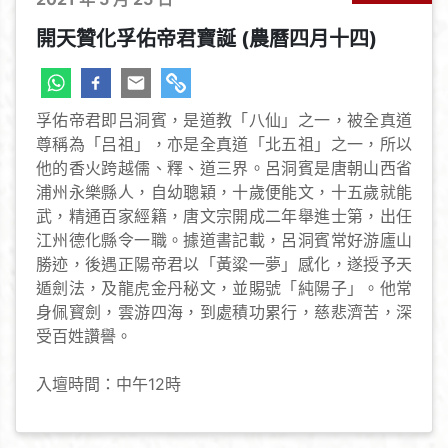
開天贊化孚佑帝君寶誕 (農曆四月十四)
孚佑帝君即吕洞賓，是道教「八仙」之一，被全真道
尊稱為「吕祖」，亦是全真道「北五祖」之一，所以
他的香火跨越儒、釋、道三界。呂洞賓是唐朝山西省
浦州永樂縣人，自幼聰穎，十歲便能文，十五歲就能
武，精通百家經籍，唐文宗開成二年舉進士第，出任
江州德化縣令一職。據道書記載，呂洞賓常好游廬山
勝迹，後遇正陽帝君以「黃粱一夢」感化，遂授予天
遁劍法，及龍虎金丹秘文，並賜號「純陽子」。他常
身佩寳劍，雲游四海，到處積功累行，慈悲濟苦，深
受百姓讚譽。
入壇時間：中午12時