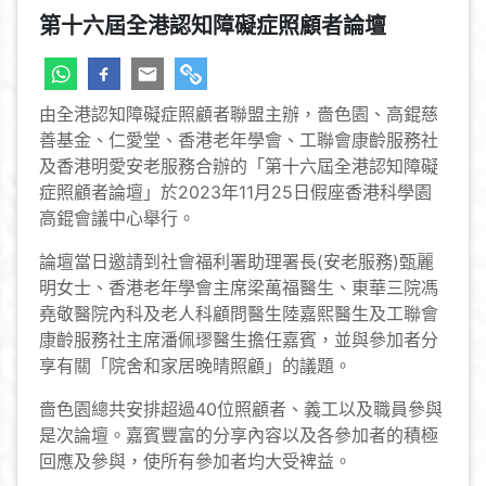
第十六屆全港認知障礙症照顧者論壇
由全港認知障礙症照顧者聯盟主辦，嗇色園、高錕慈
善基金、仁愛堂、香港老年學會、工聯會康齡服務社
及香港明愛安老服務合辦的「第十六屆全港認知障礙
症照顧者論壇」於2023年11月25日假座香港科學園
高錕會議中心舉行。
論壇當日邀請到社會福利署助理署長(安老服務)甄麗
明女士、香港老年學會主席梁萬福醫生、東華三院馮
堯敬醫院內科及老人科顧問醫生陸嘉熙醫生及工聯會
康齡服務社主席潘佩璆醫生擔任嘉賓，並與參加者分
享有關「院舍和家居晚晴照顧」的議題。
嗇色園總共安排超過40位照顧者、義工以及職員參與
是次論壇。嘉賓豐富的分享內容以及各參加者的積極
回應及參與，使所有參加者均大受裨益。