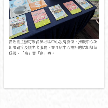
嗇色園主辦可聚耆英地區中心設有攤位，推廣中心認
知障礙症及護老者服務，並介紹中心設計的認知訓練
遊戲 - 「嗇」買「嗇」煮。