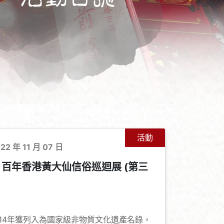
活動
022 年 11 月 07 日
：百年香港黃大仙信俗巡迴展 (第三
+
-
14年獲列入為國家級非物質文化遺產名錄，