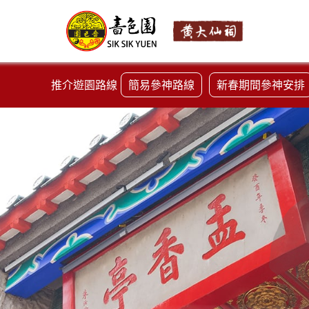
推介遊園路線
簡易參神路線
新春期間參神安排