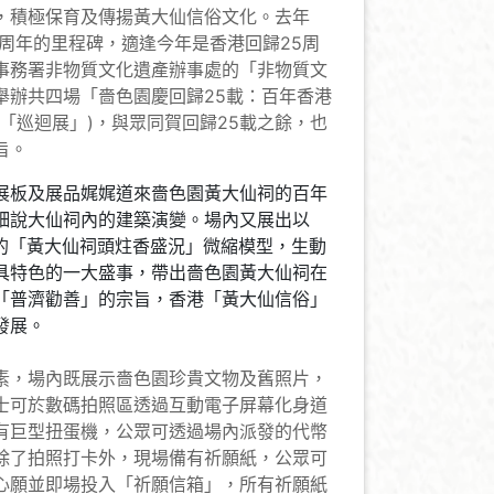
，積極保育及傳揚黃大仙信俗文化。去年
百周年的里程碑，適逢今年是香港回歸25周
事務署非物質文化遺產辦事處的「非物質文
舉辦共四場「嗇色園慶回歸25載：百年香港
「巡迴展」)，與眾同賀回歸25載之餘，也
旨。
展板及展品娓娓道來嗇色園黃大仙祠的百年
細說大仙祠內的建築演變。場內又展出以
一的「黃大仙祠頭炷香盛況」微縮模型，生動
具特色的一大盛事，帶出嗇色園黃大仙祠在
「普濟勸善」的宗旨，香港「黃大仙信俗」
發展。
素，場內既展示嗇色園珍貴文物及舊照片，
士可於數碼拍照區透過互動電子屏幕化身道
有巨型扭蛋機，公眾可透過場內派發的代幣
除了拍照打卡外，現場備有祈願紙，公眾可
心願並即場投入「祈願信箱」，所有祈願紙