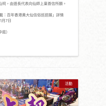
仙祠，由道長代表向仙師上稟善信所願。
5載：百年香港黃大仙信俗巡迴展」詳情
1月7日
中庭）
活動