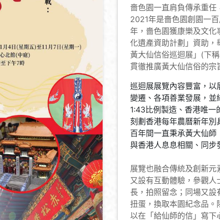
嗇色園一直肩負傳承重任
2021年是嗇色園創園一
年，嗇色園獲康樂及文化
化遺產資助計劃」資助，
黃大仙信俗巡迴展」(下稱
貫徹推廣黃大仙信俗的宗
巡迴展展覽內容豐富，以
變遷、各項善業發展，並
1:43比例製造、香港唯
刻劃香港每年農曆新年別
百年間一直秉承黃大仙師
與香港人息息相關、同步
展覽也融合傳統及創新元
又設有互動體驗，參觀人
長，拍照留念；同場又設
扭蛋，換取本園紀念品。
以在「給仙師的信」寫下