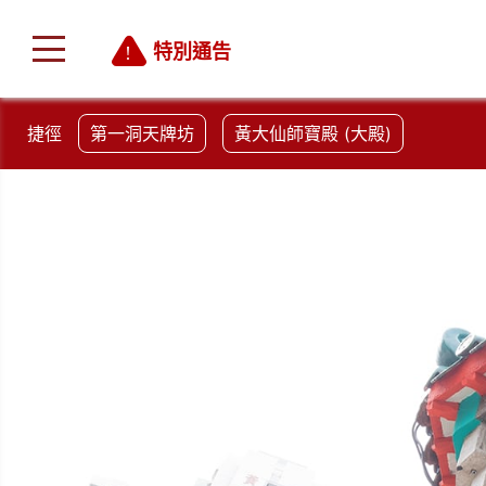
特別通告
捷徑
第一洞天牌坊
黃大仙師寶殿 (大殿)