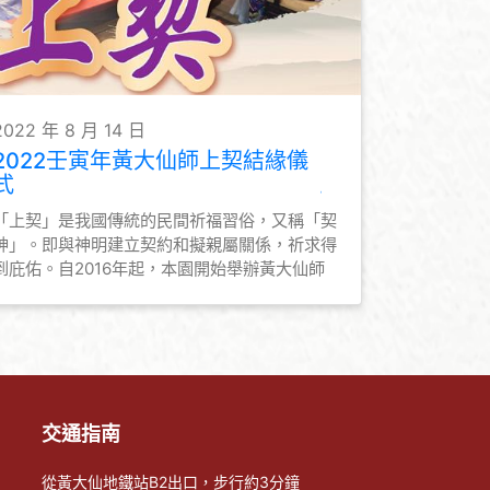
2022 年 8 月 14 日
2022壬寅年黃大仙師上契結緣儀
式
「上契」是我國傳統的民間祈福習俗，又稱「契
神」。即與神明建立契約和擬親屬關係，祈求得
到庇佑。自2016年起，本園開始舉辦黃大仙師
上契結緣儀式，善信可藉此與黃大仙師上契，與
仙師建立親近關係，為善信與黃大仙師結善緣的
途徑之一。本園亦會為契子女恆常舉辦活動，讓
契子女勿忘仙恩，時常普濟勸善，弘揚黃大仙信
仰的教義和文化。
交通指南
從黃大仙地鐵站B2出口，步行約3分鐘