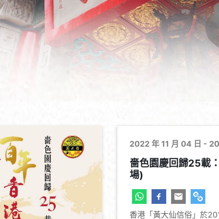
2022 年 11 月 04 日 - 2
嗇色園慶回歸25載
場)
香港「黃大仙信俗」於20