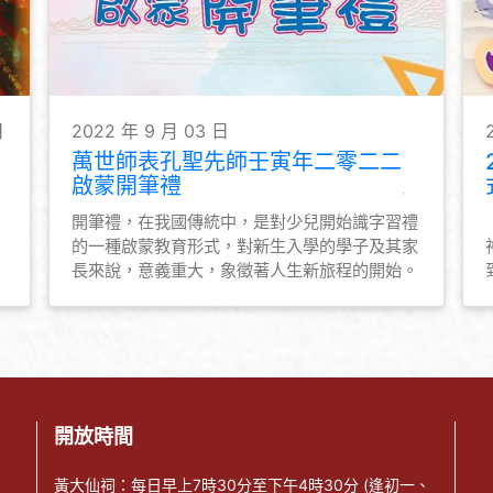
日
2022 年 9 月 03 日
萬世師表孔聖先師壬寅年二零二二
啟蒙開筆禮
開筆禮，在我國傳統中，是對少兒開始識字習禮
的一種啟蒙教育形式，對新生入學的學子及其家
長來說，意義重大，象徵著人生新旅程的開始。
嗇色園黃大仙祠為學童舉行宗教儀式，禮拜孔聖
先師，希望莘莘學子得神明庇佑，並為他們啟蒙
啟智的同時，亦能讓他們明白讀書做人的道理，
為開學前做好心態上的準備。
開放時間
黃大仙祠：每日早上7時30分至下午4時30分 (逢初一、