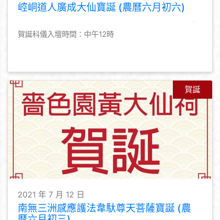
崆峒道人廣成大仙寶誕 (農曆六月初六)
賀誕科儀入壇時間：中午12時
賀誕
2021 年 7 月 12 日
南無三洲感應護法韋馱尊天菩薩寶誕 (農
曆六月初三)