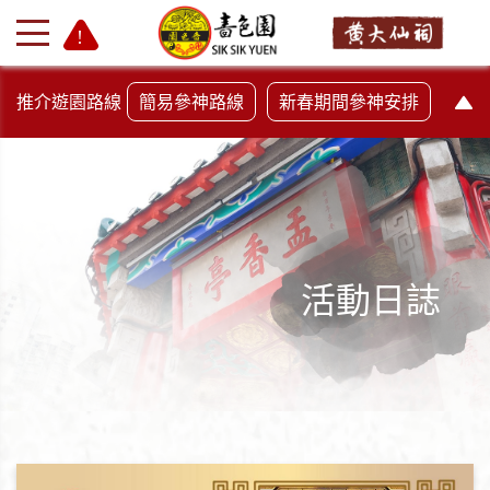
推介遊園路線
簡易參神路線
新春期間參神安排
活動日誌
+
-