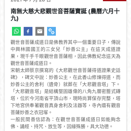
南無大慈大悲觀世音菩薩寶誕 (農曆六月十
九)
觀世音菩薩成道日是佛教界其中一個重要日子，傳說
中興林國國王的三女兒「妙善公主」在這天成道證
果，現千手千眼觀世音菩薩相，因此佛教紀念這天為
觀世音菩薩成道日。
宋朝太師蔡京撰寫的《大悲觀世音菩薩得道證果史話
碑》，碑文中說：妙善公主，在此香山修煉得道，而
妙善公主的舍利（遺骨）就葬在「大悲觀音塔」下。
「大悲觀音塔」是結構堅固雄偉的八角九層密簷式磚
塔，位於今河南省平頂山市，現時尚算保存完整，塔
下地宮供奉著觀音真身舍利及法器等，寺內還有觀音
菩薩妙善之衣冠塚。
一般民間善信認為：在觀世音菩薩成道日如能夠念
佛、誦經、持咒、放生等，因緣殊勝，具大功德。