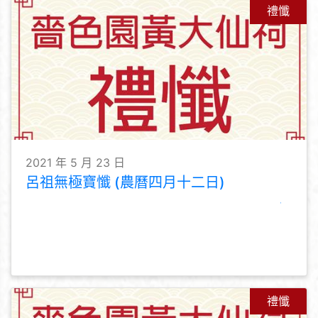
禮懺
2021 年 5 月 23 日
呂祖無極寶懺 (農曆四月十二日)
禮懺