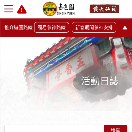
推介遊園路線
簡易參神路線
新春期間參神安排
活動日誌
+
-
禮懺