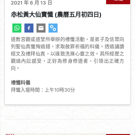
2021 年 6 月 13 日
赤松黃大仙寶懺 (農曆五月初四日)
道教宮觀或道堂所舉辦的禮懺活動，是弟子及信眾向
列聖仙真懺悔過錯，求取赦罪祈福的科儀。透過誦讀
經文及禮拜仙真，以達致洗滌心靈之效。其所經歷之
觀過內訟感受，正好為修身修道者，引領出正確方
向。
禮懺科儀
拜懺入壇時間：上午10時30分