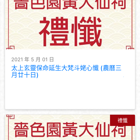
2021 年 5 月 01 日
太上玄靈保命延生大梵斗姥心懺 (農曆三
月廿十日)
禮懺